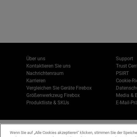
Über uns
Support
Kontaktieren Sie uns
Trust Cen
Nachrichtenraum
PSIRT
Karrieren
Cookie-Ric
Vergleichen Sie Geräte Firebox
Datenschu
Größenwerkzeug Firebox
Media & B
Produktliste & SKUs
E-Mail-Pr
Deutsch
Copyright © 19
Wenn Sie auf „Alle Cookies akzeptieren“ klicken, stimmen Sie der Speich