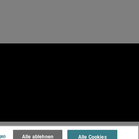
e
.
Terms of Use >
gen
Alle ablehnen
Alle Cookies