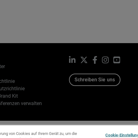
LinkedIn
X
Facebook
Instagram
YouTub
ter
Schreiben Sie uns
htlinie
tzrichtlinie
rand Kit
äferenzen verwalten
96-2026 WatchGuard Technologies, Inc. Alle Rechte vorbehalten
erung von Cookies auf Ihrem Gerät zu, um die
Cookie-Einstellun