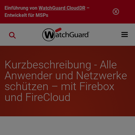
Direkt zum Inhalt
Einführung von
WatchGuard CloudDR
–
Entwickelt für MSPs
Open mobi
Close search
Kurzbeschreibung - Alle
Anwender und Netzwerke
schützen – mit Firebox
und FireCloud