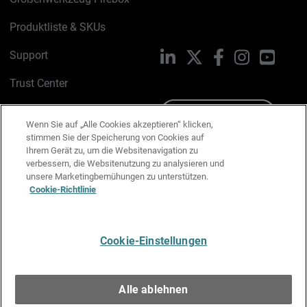
Produktliste & SKUs
Support
LinkedIn
X
Facebook
Instagram
YouTu
Trust Center
PSIRT
Schreiben Sie uns
Wenn Sie auf „Alle Cookies akzeptieren“ klicken,
stimmen Sie der Speicherung von Cookies auf
Cookie-Richtlinie
Ihrem Gerät zu, um die Websitenavigation zu
verbessern, die Websitenutzung zu analysieren und
Datenschutzrichtlinie
unsere Marketingbemühungen zu unterstützen.
Cookie-Richtlinie
Media & Brand Kit
E-Mail-Präferenzen verwalten
Cookie-Einstellungen
Deutsch
Alle ablehnen