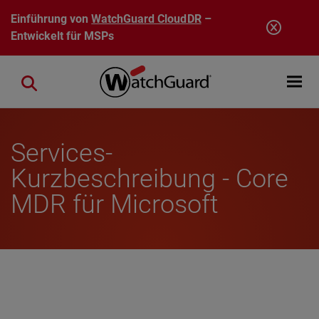
Direkt zum Inhalt
Einführung von
WatchGuard CloudDR
–
Entwickelt für MSPs
Open mobi
Close search
Services-
Kurzbeschreibung - Core
MDR für Microsoft