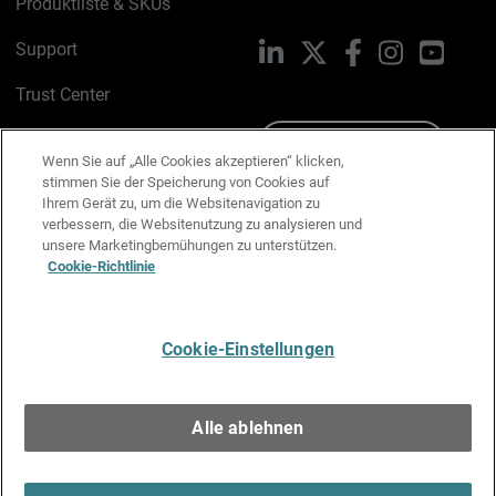
Produktliste & SKUs
Support
LinkedIn
X
Facebook
Instagram
YouTu
Trust Center
PSIRT
Schreiben Sie uns
Wenn Sie auf „Alle Cookies akzeptieren“ klicken,
stimmen Sie der Speicherung von Cookies auf
Cookie-Richtlinie
Ihrem Gerät zu, um die Websitenavigation zu
verbessern, die Websitenutzung zu analysieren und
Datenschutzrichtlinie
unsere Marketingbemühungen zu unterstützen.
Cookie-Richtlinie
Media & Brand Kit
E-Mail-Präferenzen verwalten
Cookie-Einstellungen
Deutsch
Alle ablehnen
Copyright © 1996-2026 WatchGuard Technologies, Inc. Alle
Rechte vorbehalten.
Terms of Use >