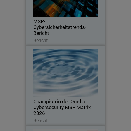
die wichtigsten Faktoren, die Kunden
zum Wechsel des Anbieters bewegen.
MSP-
Cybersicherheitstrends-
Bericht
Lesen Sie jetzt
Bericht
Champion in der Omdia
Cybersecurity MSP Matrix 2026
Ausgezeichnet für Führungsstärke,
Innovation und die Definition von
Standards im globalen MSP-
Cybersicherheitsmarkt
Champion in der Omdia
Cybersecurity MSP Matrix
2026
Lesen Sie jetzt
Bericht