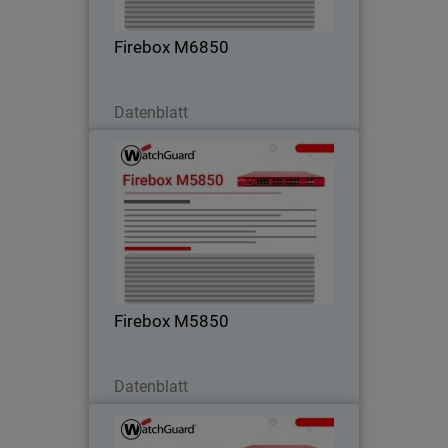
integrierte 25G-, 50G- und 100G-
Konnektivität erzielt.
Firebox M6850
Jetzt herunterladen
Datenblatt
Firebox M5850
Gewährleistet stabile Leistung bei
hohem verschlüsseltem Datenverkehr
dank
Hochgeschwindigkeitsverbindungen –
ideal für Campus- und Kernnetzwerke.
Firebox M5850
Jetzt herunterladen
Datenblatt
Firebox M4850