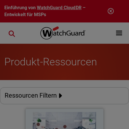
Direkt zum Inhalt
Einführung von
WatchGuard CloudDR
–
Entwickelt für MSPs
Open mobi
Close search
Produkt-Ressourcen
Ressourcen Filtern
Bericht zur Cybersicherheit der
Mitarbeiter 2026