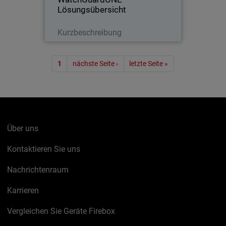
Lösungsübersicht
Lesen Sie jetzt
Kurzbeschreibung
Seitennummerierung
1
nächste Seite ›
letzte Seite »
Über uns
Kontaktieren Sie uns
Nachrichtenraum
Karrieren
Vergleichen Sie Geräte Firebox