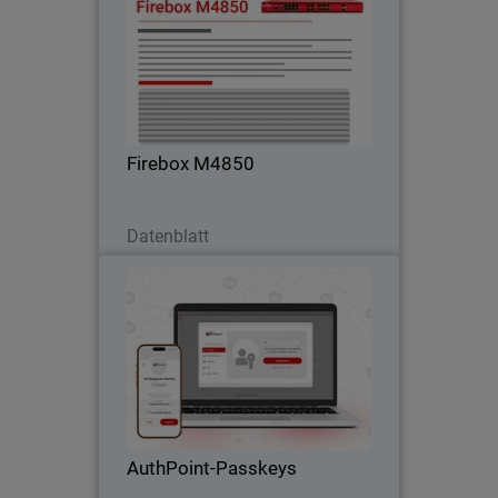
Steigen Sie ein in Rackmount-
Performance mit leistungsstarker UTM,
VPN und HTTPS-Inspektion – ideal für
Kunden, denen Midrange-Firewalls nicht
mehr genügen
Firebox M4850
Jetzt herunterladen
Datenblatt
AuthPoint-Passkeys
Thumbnail
Body
Passwortlose Anmeldung mit
AuthPoint-Passkeys für OIDC- und
SAML-Anwendungen. Verhindern Sie
Datendiebstahl und Phishing in Ihrer
SaaS-Plattform.
AuthPoint-Passkeys