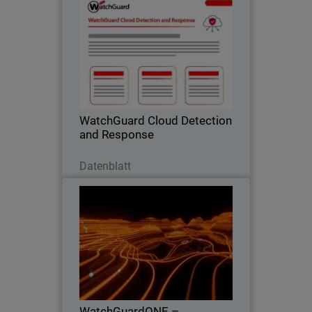
WatchGuard Cloud Detection
and Response
Cloud-Risiken dort stoppen, wo sie
entstehen – bevor sie zu einem
Zwischenfall werden.
WatchGuard Cloud Detection
and Response
Jetzt herunterladen
Datenblatt
WatchGuardONE –
Thumbnail
Lösungsübersicht
Body
Erfahren Sie, wie das Channel-
Partnerprogramm von WatchGuard
durch Engagement und Schulung zu
höherer Rentabilität und Effizienz
beitragen kann.
WatchGuardONE –