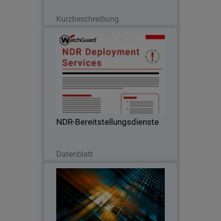
Lesen Sie jetzt
Kurzbeschreibung
NDR-Bereitstellungsdienste
Die NDR-Implementierungsdienste von
WatchGuard gewährleisten eine
schnelle, von Experten geleitete
Einrichtung, damit Sie Ihre Investition in
Netzwerk-Erkennung und -Reaktion
NDR-Bereitstellungsdienste
beschleunigen können.
Jetzt herunterladen
Datenblatt
MSP-Cybersicherheitstrends-
Bericht
Die Nachfrage nach Cybersicherheit,
Kundenerwartungen, Preistrends und