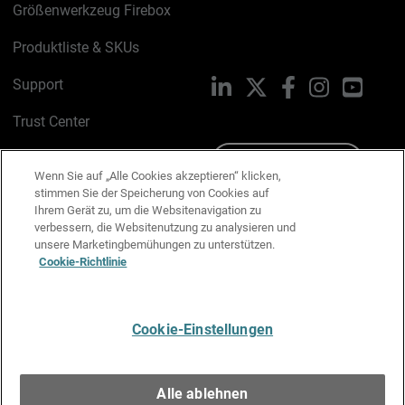
Größenwerkzeug Firebox
Produktliste & SKUs
Support
LinkedIn
X
Facebook
Instagram
YouTu
Trust Center
PSIRT
Schreiben Sie uns
Wenn Sie auf „Alle Cookies akzeptieren“ klicken,
stimmen Sie der Speicherung von Cookies auf
Cookie-Richtlinie
Ihrem Gerät zu, um die Websitenavigation zu
verbessern, die Websitenutzung zu analysieren und
Datenschutzrichtlinie
unsere Marketingbemühungen zu unterstützen.
Cookie-Richtlinie
Media & Brand Kit
E-Mail-Präferenzen verwalten
Cookie-Einstellungen
Deutsch
Alle ablehnen