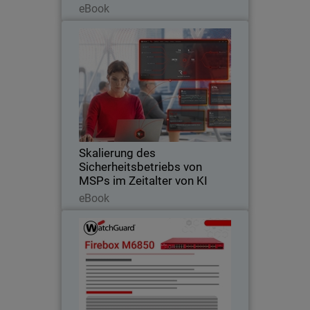
eBook
Skalierung des
Thumbnail
Sicherheitsbetriebs von MSPs
im Zeitalter von KI
Body
Erfahren Sie, wie KI-native
Sicherheitsoperationen MSPs helfen,
Cybersicherheitsdienste zu skalieren,
Kosten zu reduzieren und KI-
Bedrohungen abzuwehren.
Skalierung des
Sicherheitsbetriebs von
MSPs im Zeitalter von KI
Lesen Sie jetzt
eBook
Firebox M6850
Maximale Leistungsreserven für
Rechenzentrumsrandbereiche und
hochdichte Netzwerke werden durch