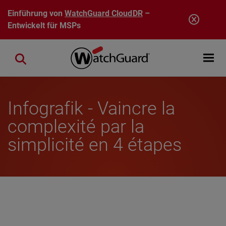
Direkt zum Inhalt
Einführung von
WatchGuard CloudDR
–
Entwickelt für MSPs
Open mobi
Close search
Infografik - Vaincre la
complexité par la
simplicité en 4 étapes