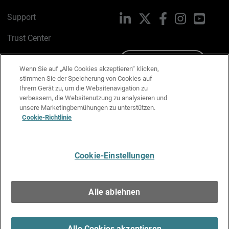
Support
LinkedIn
X
Facebook
Instagram
YouTu
Trust Center
PSIRT
Schreiben Sie uns
Wenn Sie auf „Alle Cookies akzeptieren“ klicken,
stimmen Sie der Speicherung von Cookies auf
Cookie-Richtlinie
Ihrem Gerät zu, um die Websitenavigation zu
verbessern, die Websitenutzung zu analysieren und
Datenschutzrichtlinie
unsere Marketingbemühungen zu unterstützen.
Cookie-Richtlinie
Media & Brand Kit
E-Mail-Präferenzen verwalten
Cookie-Einstellungen
Deutsch
Alle ablehnen
Copyright © 1996-2026 WatchGuard Technologies, Inc. Alle
Rechte vorbehalten.
Terms of Use >
Alle Cookies akzeptieren