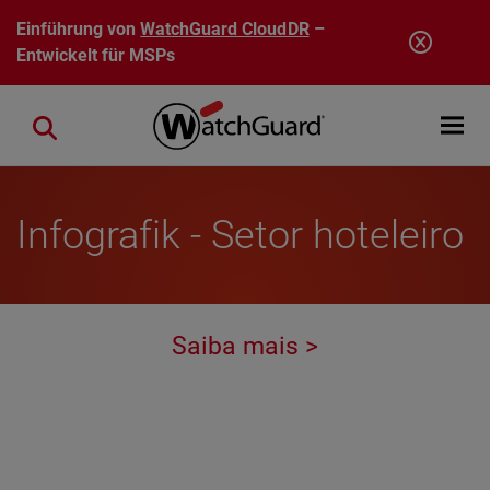
Direkt zum Inhalt
Einführung von
WatchGuard CloudDR
–
Entwickelt für MSPs
Open mobi
Close search
Infografik - Setor hoteleiro
Saiba mais >