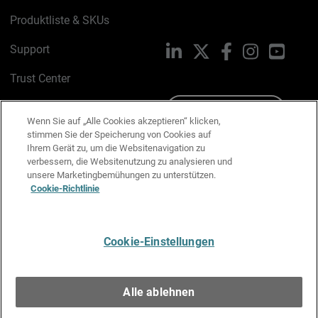
Produktliste & SKUs
Support
LinkedIn
X
Facebook
Instagram
YouTu
Trust Center
PSIRT
Schreiben Sie uns
Wenn Sie auf „Alle Cookies akzeptieren“ klicken,
stimmen Sie der Speicherung von Cookies auf
Cookie-Richtlinie
Ihrem Gerät zu, um die Websitenavigation zu
verbessern, die Websitenutzung zu analysieren und
Datenschutzrichtlinie
unsere Marketingbemühungen zu unterstützen.
Cookie-Richtlinie
Media & Brand Kit
E-Mail-Präferenzen verwalten
Cookie-Einstellungen
Deutsch
Alle ablehnen
Copyright © 1996-2026 WatchGuard Technologies, Inc. Alle