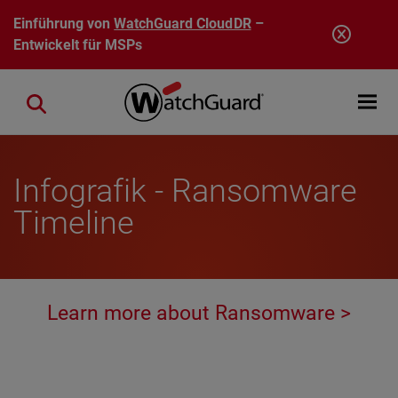
Direkt zum Inhalt
Einführung von
WatchGuard CloudDR
–
Entwickelt für MSPs
Open mobi
Close search
Infografik - Ransomware
Timeline
Learn more about Ransomware >