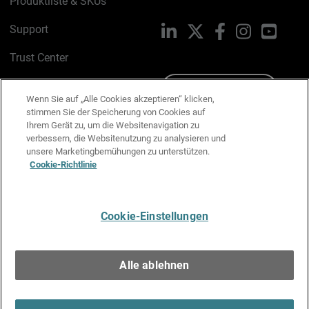
Produktliste & SKUs
Support
LinkedIn
X
Facebook
Instagram
YouTu
Trust Center
PSIRT
Schreiben Sie uns
Wenn Sie auf „Alle Cookies akzeptieren“ klicken,
stimmen Sie der Speicherung von Cookies auf
Cookie-Richtlinie
Ihrem Gerät zu, um die Websitenavigation zu
verbessern, die Websitenutzung zu analysieren und
Datenschutzrichtlinie
unsere Marketingbemühungen zu unterstützen.
Cookie-Richtlinie
Media & Brand Kit
E-Mail-Präferenzen verwalten
Cookie-Einstellungen
Deutsch
Alle ablehnen
Copyright © 1996-2026 WatchGuard Technologies, Inc. Alle
Rechte vorbehalten.
Terms of Use >