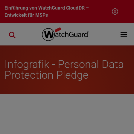
Direkt zum Inhalt
Einführung von
WatchGuard CloudDR
–
Entwickelt für MSPs
Open mobi
Close search
Infografik - Personal Data
Protection Pledge