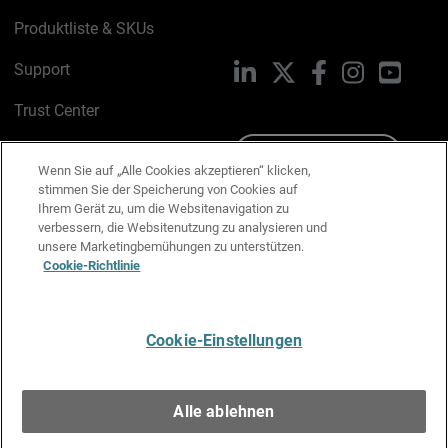
Produktliste & SKUs
Support
LinkedIn
X
Facebook
Instagram
YouTu
Trust Center
PSIRT
Schreiben Sie uns
Wenn Sie auf „Alle Cookies akzeptieren“ klicken,
stimmen Sie der Speicherung von Cookies auf
Cookie-Richtlinie
Ihrem Gerät zu, um die Websitenavigation zu
verbessern, die Websitenutzung zu analysieren und
Datenschutzrichtlinie
unsere Marketingbemühungen zu unterstützen.
Cookie-Richtlinie
Media & Brand Kit
E-Mail-Präferenzen verwalten
Cookie-Einstellungen
Deutsch
Alle ablehnen
Copyright © 1996-2026 WatchGuard Technologies, Inc. Alle