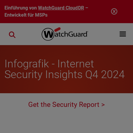
Direkt zum Inhalt
Einführung von
WatchGuard CloudDR
–
Entwickelt für MSPs
Open mobi
Close search
Infografik - Internet
Security Insights Q4 2024
Get the Security Report >