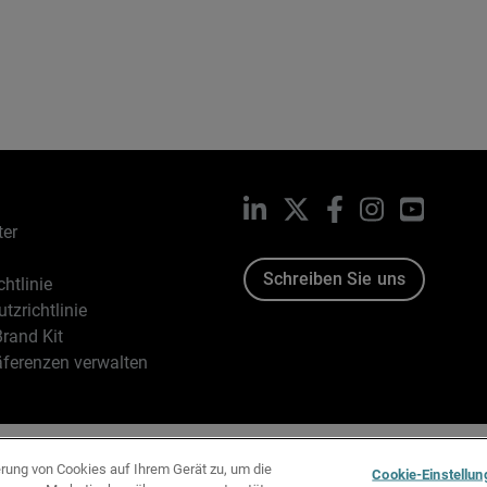
LinkedIn
X
Facebook
Instagram
YouTub
ter
Schreiben Sie uns
htlinie
tzrichtlinie
rand Kit
äferenzen verwalten
96-2026 WatchGuard Technologies, Inc. Alle Rechte vorbehalten
erung von Cookies auf Ihrem Gerät zu, um die
Cookie-Einstellun