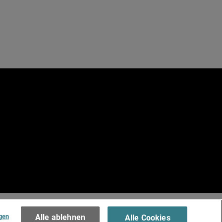
e
.
Terms of Use >
gen
Alle ablehnen
Alle Cookies