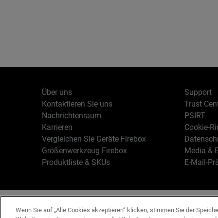
Über uns
Support
Kontaktieren Sie uns
Trust Cen
Nachrichtenraum
PSIRT
Karrieren
Cookie-Ric
Vergleichen Sie Geräte Firebox
Datenschu
Größenwerkzeug Firebox
Media & B
Produktliste & SKUs
E-Mail-Pr
Deutsch
Copyright © 19
Wenn Sie auf „Alle Cookies akzeptieren“ klicken, stimmen Sie der Speich