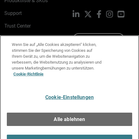
Produktliste & SKUs
Support
LinkedIn
X
Facebook
Instagram
YouTu
Trust Center
PSIRT
Schreiben Sie uns
Wenn Sie auf „Alle Cookies akzeptieren“ klicken,
stimmen Sie der Speicherung von Cookies auf
Cookie-Richtlinie
Ihrem Gerät zu, um die Websitenavigation zu
verbessern, die Websitenutzung zu analysieren und
Datenschutzrichtlinie
unsere Marketingbemühungen zu unterstützen.
Cookie-Richtlinie
Media & Brand Kit
E-Mail-Präferenzen verwalten
Cookie-Einstellungen
Deutsch
Alle ablehnen
Copyright © 1996-2026 WatchGuard Technologies, Inc. Alle
Rechte vorbehalten.
Terms of Use >