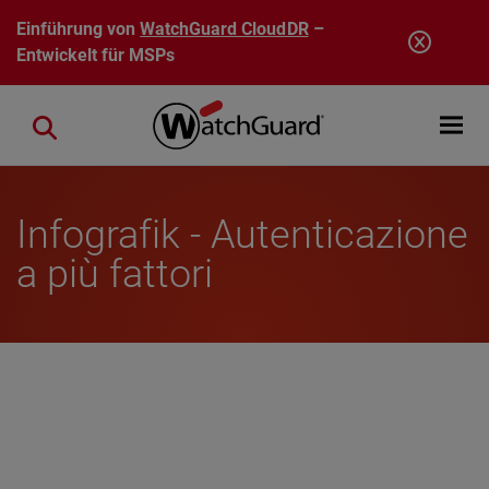
Direkt zum Inhalt
Einführung von
WatchGuard CloudDR
–
Entwickelt für MSPs
Open mobi
Close search
Infografik - Autenticazione
a più fattori