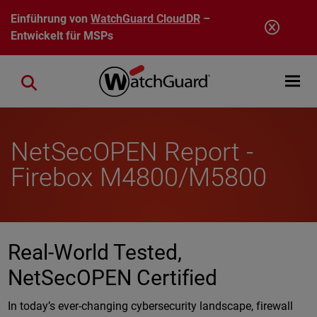
Direkt zum Inhalt
Einführung von
WatchGuard CloudDR
–
Entwickelt für MSPs
Open mobi
Close search
NetSecOPEN Report -
Firebox M4800/M5800
Real-World Tested,
NetSecOPEN Certified
In today’s ever-changing cybersecurity landscape, firewall