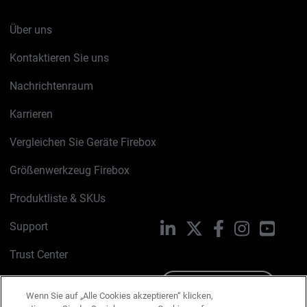
Über uns
Kontaktieren Sie uns
Nachrichtenraum
Karrieren
Vergleichen Sie Geräte Firebox
Größenwerkzeug Firebox
Produktliste & SKUs
Support
LinkedIn
X
Facebook
Instagram
YouTu
Trust Center
PSIRT
Schreiben Sie uns
Wenn Sie auf „Alle Cookies akzeptieren“ klicken,