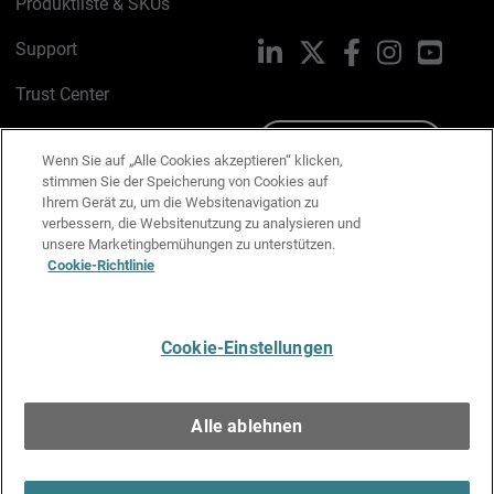
Produktliste & SKUs
Support
LinkedIn
X
Facebook
Instagram
YouTu
Trust Center
PSIRT
Schreiben Sie uns
Wenn Sie auf „Alle Cookies akzeptieren“ klicken,
stimmen Sie der Speicherung von Cookies auf
Cookie-Richtlinie
Ihrem Gerät zu, um die Websitenavigation zu
verbessern, die Websitenutzung zu analysieren und
Datenschutzrichtlinie
unsere Marketingbemühungen zu unterstützen.
Cookie-Richtlinie
Media & Brand Kit
E-Mail-Präferenzen verwalten
Cookie-Einstellungen
Deutsch
Alle ablehnen
Copyright © 1996-2026 WatchGuard Technologies, Inc. Alle
Rechte vorbehalten.
Terms of Use >