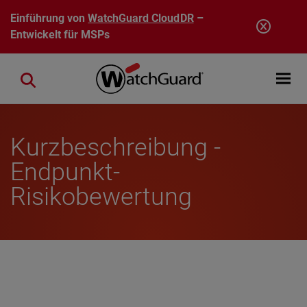
Direkt zum Inhalt
Einführung von
WatchGuard CloudDR
–
Entwickelt für MSPs
Open mobi
Close search
Kurzbeschreibung -
Endpunkt-
Risikobewertung