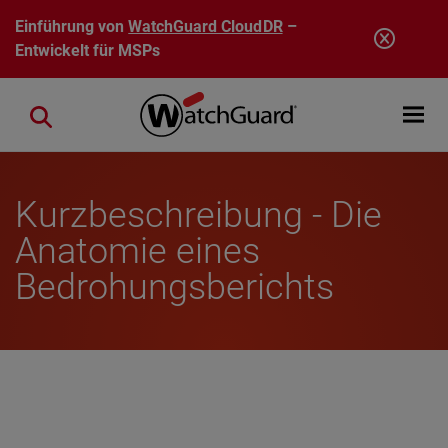
Direkt zum Inhalt
Einführung von
WatchGuard CloudDR
–
Entwickelt für MSPs
Open mobi
Close search
Kurzbeschreibung - Die
Anatomie eines
Bedrohungsberichts