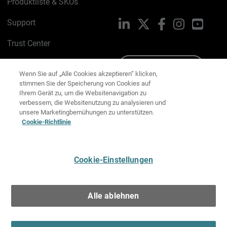
Produktliste & SKUs
Support
LinkedIn
X
Facebook
Instagram
YouTu
Trust Center
PSIRT
Schreiben Sie uns
Wenn Sie auf „Alle Cookies akzeptieren“ klicken,
stimmen Sie der Speicherung von Cookies auf
Cookie-Richtlinie
Ihrem Gerät zu, um die Websitenavigation zu
verbessern, die Websitenutzung zu analysieren und
Datenschutzrichtlinie
unsere Marketingbemühungen zu unterstützen.
Cookie-Richtlinie
Media & Brand Kit
E-Mail-Präferenzen verwalten
Cookie-Einstellungen
Deutsch
Alle ablehnen
Copyright © 1996-2026 WatchGuard Technologies, Inc. Alle
Rechte vorbehalten.
Terms of Use >