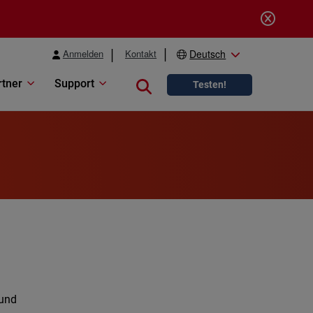
Anmelden
Kontakt
Deutsch
rtner
Support
Close search
Testen!
 und