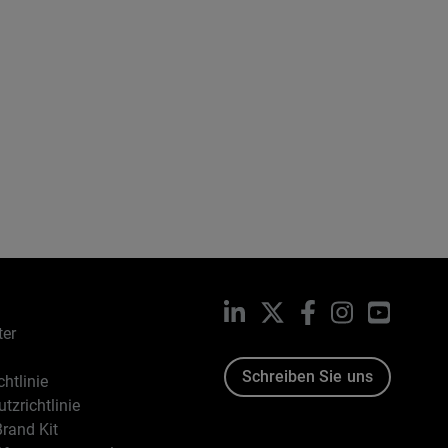
LinkedIn
X
Facebook
Instagram
YouTub
ter
Schreiben Sie uns
htlinie
tzrichtlinie
rand Kit