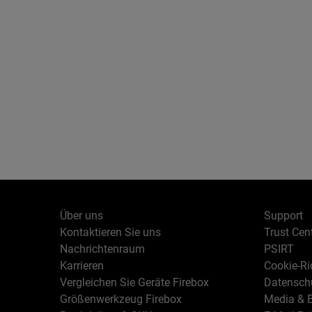
Über uns
Support
Kontaktieren Sie uns
Trust Cen
Nachrichtenraum
PSIRT
Karrieren
Cookie-Ric
Vergleichen Sie Geräte Firebox
Datenschu
Größenwerkzeug Firebox
Media & B