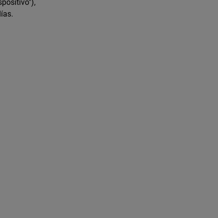
positivo"),
ías.