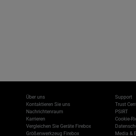
Über uns
Support
Kontaktieren Sie uns
Trust Cen
Nachrichtenraum
PSIRT
Karrieren
Cookie-Ric
Vergleichen Sie Geräte Firebox
Datenschu
Größenwerkzeug Firebox
Media & B