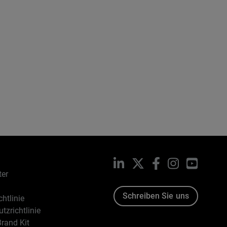
LinkedIn
X
Facebook
Instagram
YouTub
ter
Schreiben Sie uns
htlinie
tzrichtlinie
rand Kit