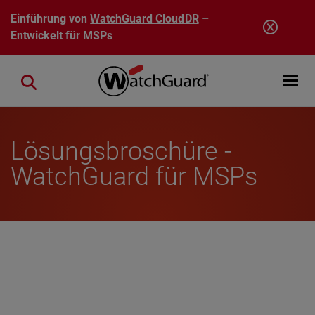
Direkt zum Inhalt
Einführung von
WatchGuard CloudDR
–
Entwickelt für MSPs
Open mobi
Close search
Lösungsbroschüre -
WatchGuard für MSPs