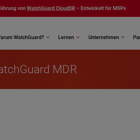
führung von
WatchGuard CloudDR
– Entwickelt für MSPs
arum WatchGuard?
Lernen
Unternehmen
Pa
WatchGuard MDR