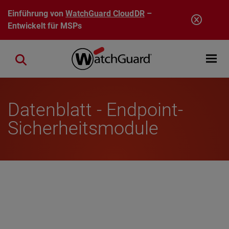
Direkt zum Inhalt
Einführung von
WatchGuard CloudDR
–
Entwickelt für MSPs
Open mobi
Close search
Datenblatt - Endpoint-
Sicherheitsmodule