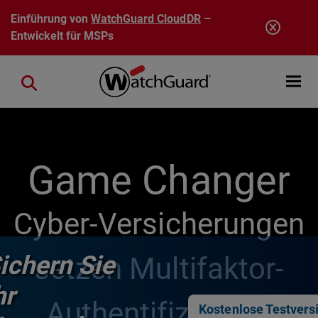
Direkt zum Inhalt
Einführung von
WatchGuard CloudDR
–
Entwickelt für MSPs
Open mobi
Close search
Game Changer
Cyber-Versicherungen
ichern Sie
setzen Multifaktor-
hr
Authentifizierung
Kostenlose Testvers