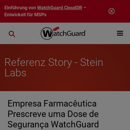
Direkt zum Inhalt
Einführung von
WatchGuard CloudDR
–
Entwickelt für MSPs
Open mobi
Close search
Referenz Story - Stein
Labs
Empresa Farmacêutica
Prescreve uma Dose de
Segurança WatchGuard