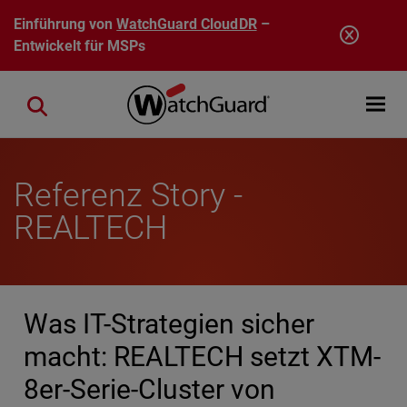
Direkt zum Inhalt
Einführung von
WatchGuard CloudDR
–
Entwickelt für MSPs
Open mobi
Close search
Referenz Story -
REALTECH
Was IT-Strategien sicher
macht: REALTECH setzt XTM-
8er-Serie-Cluster von