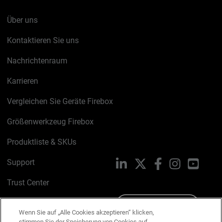
Über uns
Kontaktieren Sie uns
Nachrichtenraum
Karrieren
Vergleichen Sie Geräte Firebox
Größenwerkzeug Firebox
Produktliste & SKUs
Support
LinkedIn
X
Facebook
Instagram
YouTu
Trust Center
PSIRT
Schreiben Sie uns
Wenn Sie auf „Alle Cookies akzeptieren“ klicken,
stimmen Sie der Speicherung von Cookies auf