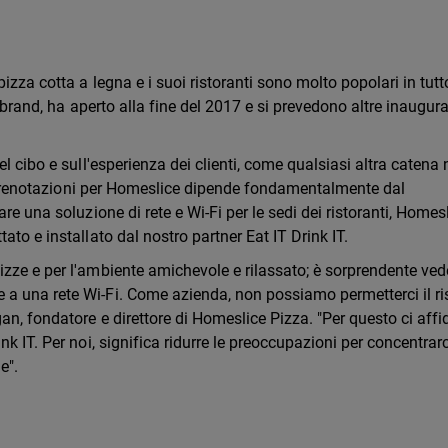
zza cotta a legna e i suoi ristoranti sono molto popolari in tutto
l brand, ha aperto alla fine del 2017 e si prevedono altre inaugur
l cibo e sull'esperienza dei clienti, come qualsiasi altra catena 
 e prenotazioni per Homeslice dipende fondamentalmente dal
re una soluzione di rete e Wi-Fi per le sedi dei ristoranti, Homes
to e installato dal nostro partner Eat IT Drink IT.
zze e per l'ambiente amichevole e rilassato; è sorprendente ved
a una rete Wi-Fi. Come azienda, non possiamo permetterci il ri
an, fondatore e direttore di Homeslice Pizza. "Per questo ci aff
k IT. Per noi, significa ridurre le preoccupazioni per concentrarc
e".