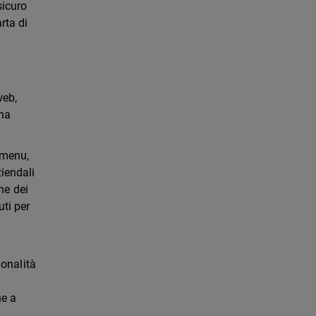
sicuro
rta di
web,
una
l menu,
ziendali
one dei
uti per
ionalità
ne a