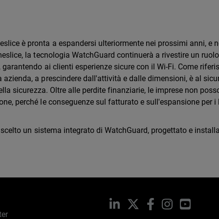
lice è pronta a espandersi ulteriormente nei prossimi anni, e 
meslice, la tecnologia WatchGuard continuerà a rivestire un ruolo
 garantendo ai clienti esperienze sicure con il Wi-Fi. Come riferis
azienda, a prescindere dall'attività e dalle dimensioni, è al sicu
ella sicurezza. Oltre alle perdite finanziarie, le imprese non pos
one, perché le conseguenze sul fatturato e sull'espansione per i
ha scelto un sistema integrato di WatchGuard, progettato e install
LinkedIn
X
Facebook
Instagram
YouTub
ter