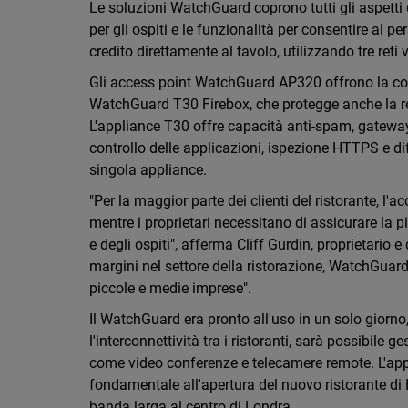
Le soluzioni WatchGuard coprono tutti gli aspetti 
per gli ospiti e le funzionalità per consentire al 
credito direttamente al tavolo, utilizzando tre reti 
Gli access point WatchGuard AP320 offrono la cope
WatchGuard T30 Firebox, che protegge anche la rete 
L'appliance T30 offre capacità anti-spam, gateway a
controllo delle applicazioni, ispezione HTTPS e d
singola appliance.
"Per la maggior parte dei clienti del ristorante, l'
mentre i proprietari necessitano di assicurare la 
e degli ospiti", afferma Cliff Gurdin, proprietario e
margini nel settore della ristorazione, WatchGuard 
piccole e medie imprese".
Il WatchGuard era pronto all'uso in un solo giorno
l'interconnettività tra i ristoranti, sarà possibile 
come video conferenze e telecamere remote. L'appl
fondamentale all'apertura del nuovo ristorante di 
banda larga al centro di Londra.