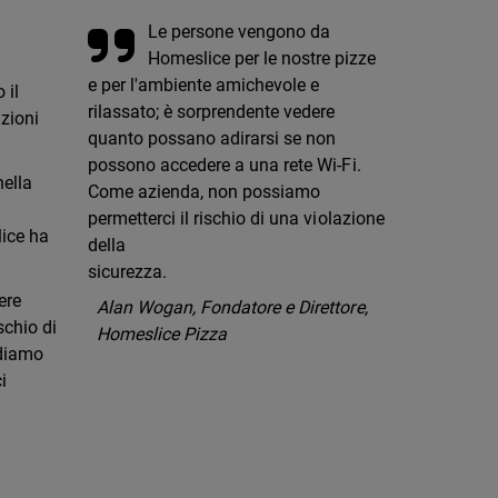
Le persone vengono da
Homeslice per le nostre pizze
e per l'ambiente amichevole e
 il
rilassato; è sorprendente vedere
azioni
quanto possano adirarsi se non
possono accedere a una rete Wi-Fi.
nella
Come azienda, non possiamo
permetterci il rischio di una violazione
lice ha
della
sicurezza.
ere
Alan Wogan, Fondatore e Direttore,
schio di
Homeslice Pizza
idiamo
i