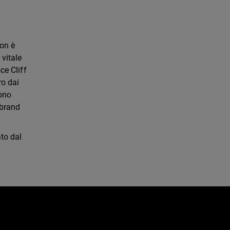
non è
 vitale
ce Cliff
ro dai
sono
 brand
ato dal
e