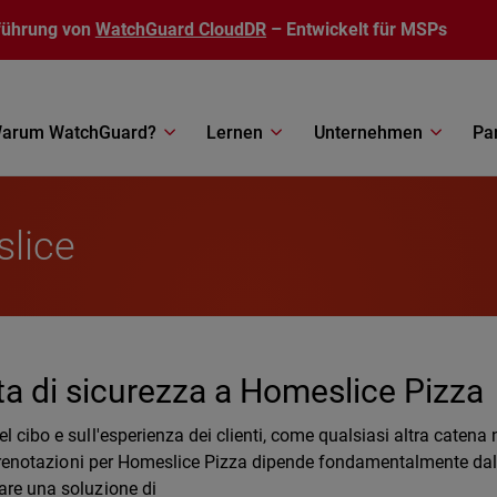
führung von
WatchGuard CloudDR
– Entwickelt für MSPs
arum WatchGuard?
Lernen
Unternehmen
Pa
slice
a di sicurezza a Homeslice Pizza
l cibo e sull'esperienza dei clienti, come qualsiasi altra catena 
 e prenotazioni per Homeslice Pizza dipende fondamentalmente da
nare una soluzione di