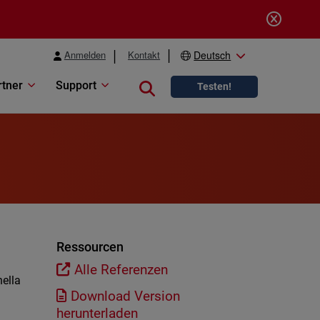
Anmelden
Kontakt
Deutsch
rtner
Support
Close search
Testen!
Ressourcen
Alle Referenzen
nella
Download Version
l
herunterladen