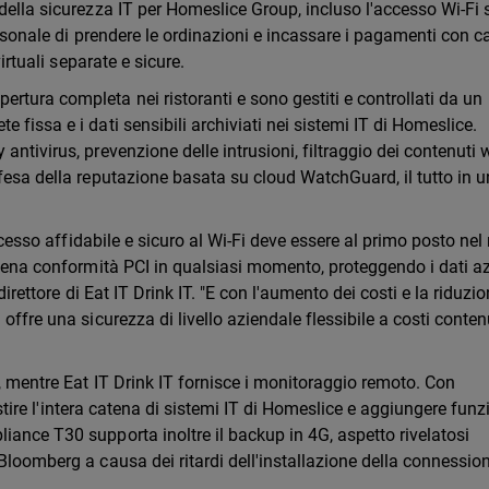
della sicurezza IT per Homeslice Group, incluso l'accesso Wi-Fi 
personale di prendere le ordinazioni e incassare i pagamenti con ca
virtuali separate e sicure.
rtura completa nei ristoranti e sono gestiti e controllati da un
fissa e i dati sensibili archiviati nei sistemi IT di Homeslice.
ntivirus, prevenzione delle intrusioni, filtraggio dei contenuti 
ifesa della reputazione basata su cloud WatchGuard, il tutto in 
accesso affidabile e sicuro al Wi-Fi deve essere al primo posto ne
piena conformità PCI in qualsiasi momento, proteggendo i dati a
 direttore di Eat IT Drink IT. "E con l'aumento dei costi e la riduzi
offre una sicurezza di livello aziendale flessibile a costi conten
, mentre Eat IT Drink IT fornisce i monitoraggio remoto. Con
gestire l'intera catena di sistemi IT di Homeslice e aggiungere funz
iance T30 supporta inoltre il backup in 4G, aspetto rivelatosi
Bloomberg a causa dei ritardi dell'installazione della connessio