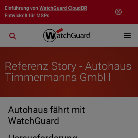
Direkt zum Inhalt
Einführung von
WatchGuard CloudDR
–
Entwickelt für MSPs
Open mobi
Close search
Referenz Story - Autohaus
Timmermanns GmbH
Autohaus fährt mit
WatchGuard