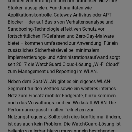
konnten von Anfang an auch im drahtlosen Netz ihre
Stärken ausspielen. Funktionalitäten wie
Applikationskontrolle, Gateway Antivirus oder APT
Blocker – der auf Basis von Verhaltensanalyse und
Sandboxing-Technologie effektiven Schutz vor
fortschrittlichen IT-Gefahren und Zero-Day-Malware
bietet – kommen umfassend zur Anwendung. Für ein
zusätzliches Sicherheitslevel bei minimalem
Implementierungs- und Administrationsaufwand sorgt
seit 2017 die WatchGuard Cloud-Lösung „Wi-Fi Cloud“
zum Management und Reporting im WLAN.
Neben dem Gast-WLAN gibt es ein eigenes WLAN-
Segment für den Vertrieb sowie ein weiteres internes
Netz zum Einsatz mobiler Endgeräte, hinzu kommen
noch das Verwaltungs- und ein Werkstatt-WLAN. Die
Performance passt in allen Teilnetzen zur
Nutzungsfrequenz. Sollte sich dies künftig mal ändern,
ist das auch kein Problem: Die WatchGuard-Lösung ist
beliebig skalierbar, hierzu muss nur ein bestehender