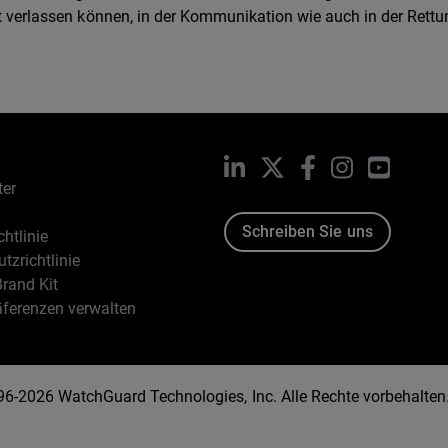
ot verlassen können, in der Kommunikation wie auch in der Rett
LinkedIn
X
Facebook
Instagram
YouTub
ter
Schreiben Sie uns
htlinie
tzrichtlinie
rand Kit
äferenzen verwalten
96-2026 WatchGuard Technologies, Inc. Alle Rechte vorbehalten