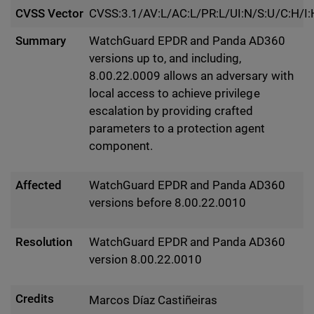
CVSS Vector
CVSS:3.1/AV:L/AC:L/PR:L/UI:N/S:U/C:H/I:
Summary
WatchGuard EPDR and Panda AD360
versions up to, and including,
8.00.22.0009 allows an adversary with
local access to achieve privilege
escalation by providing crafted
parameters to a protection agent
component.
Affected
WatchGuard EPDR and Panda AD360
versions before 8.00.22.0010
Resolution
WatchGuard EPDR and Panda AD360
version 8.00.22.0010
Credits
Marcos Díaz Castiñeiras