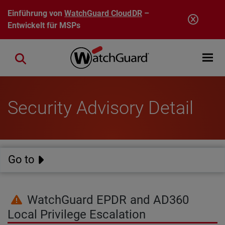
Direkt zum Inhalt
Einführung von
WatchGuard CloudDR
–
Entwickelt für MSPs
Open mobi
Close search
Security Advisory Detail
Go to
WatchGuard EPDR and AD360
Local Privilege Escalation