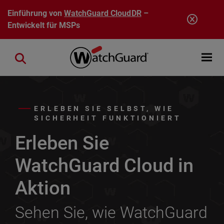
Direkt zum Inhalt
Einführung von
WatchGuard CloudDR
–
Entwickelt für MSPs
Open mobi
Close search
ERLEBEN SIE SELBST, WIE
SICHERHEIT FUNKTIONIERT
Erleben Sie
WatchGuard Cloud in
Aktion
Sehen Sie, wie WatchGuard