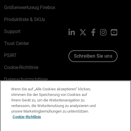
Größenwerkzeug Firebox
Produktliste & SKUs
Support
LinkedIn
X
Facebook
Instagram
YouTu
Trust Center
PSIRT
Schreiben Sie uns
Cookie-Richtlinie
Datenschutzrichtlinie
Wenn Sie auf „Alle Cookies akzeptieren“ klicken,
Media & Brand Kit
stimmen Sie der Speicherung von Cookies auf
Ihrem Gerät zu, um die Websitenavigation zu
E-Mail-Präferenzen verwalten
verbessern, die Websitenutzung zu analysieren und
unsere Marketingbemühungen zu unterstützen.
Cookie-Richtlinie
Deutsch