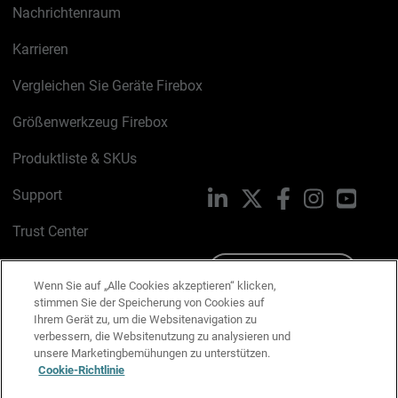
Nachrichtenraum
Karrieren
Vergleichen Sie Geräte Firebox
Größenwerkzeug Firebox
Produktliste & SKUs
Support
LinkedIn
X
Facebook
Instagram
YouTu
Trust Center
PSIRT
Schreiben Sie uns
Wenn Sie auf „Alle Cookies akzeptieren“ klicken,
stimmen Sie der Speicherung von Cookies auf
Cookie-Richtlinie
Ihrem Gerät zu, um die Websitenavigation zu
verbessern, die Websitenutzung zu analysieren und
Datenschutzrichtlinie
unsere Marketingbemühungen zu unterstützen.
Cookie-Richtlinie
Media & Brand Kit