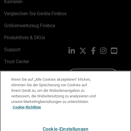
Karrieren
Vergleichen Sie Geräte Firebox
Größenwerkzeug Firebox
Produktliste & SKUs
Support
LinkedIn
X
Facebook
Instagram
YouTu
Trust Center
PSIRT
Schreiben Sie uns
Wenn Sie auf „Alle Cookies akzeptieren“ klicken,
stimmen Sie der Speicherung von Cookies auf
Cookie-Richtlinie
Ihrem Gerät zu, um die Websitenavigation zu
verbessern, die Websitenutzung zu analysieren und
Datenschutzrichtlinie
unsere Marketingbemühungen zu unterstützen.
Cookie-Richtlinie
Media & Brand Kit
E-Mail-Präferenzen verwalten
Cookie-Einstellungen