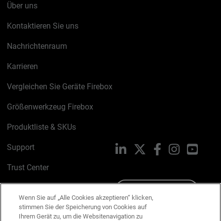
Über uns
Kontaktieren Sie uns
Nachrichtenraum
Karrieren
Vergleichen Sie Geräte Firebox
Größenwerkzeug Firebox
Produktliste & SKUs
Support
LinkedIn
X
Facebook
Instagram
YouTu
Trust Center
PSIRT
Schreiben Sie uns
Wenn Sie auf „Alle Cookies akzeptieren“ klicken,
stimmen Sie der Speicherung von Cookies auf
Cookie-Richtlinie
Ihrem Gerät zu, um die Websitenavigation zu