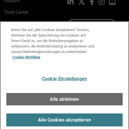
Support
LinkedIn
X
Facebook
Instagram
YouTu
Trust Center
PSIRT
Schreiben Sie uns
Wenn Sie auf „Alle Cookies akzeptieren“ klicken,
stimmen Sie der Speicherung von Cookies auf
Cookie-Richtlinie
Ihrem Gerät zu, um die Websitenavigation zu
verbessern, die Websitenutzung zu analysieren und
Datenschutzrichtlinie
unsere Marketingbemühungen zu unterstützen.
Cookie-Richtlinie
Media & Brand Kit
E-Mail-Präferenzen verwalten
Cookie-Einstellungen
Deutsch
Alle ablehnen
Copyright © 1996-2026 WatchGuard Technologies, Inc. Alle
Rechte vorbehalten.
Terms of Use >
Alle Cookies akzeptieren