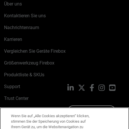
Über uns
Kontaktieren Sie uns
Nachrichtenraum
Karrieren
Vergleichen Sie Geräte Firebox
Größenwerkzeug Firebox
Produktliste & SKUs
Support
LinkedIn
X
Facebook
Instagram
YouTu
Trust Center
PSIRT
Schreiben Sie uns
Wenn Sie auf „Alle Cookies akzeptieren“ klicken,
stimmen Sie der Speicherung von Cookies auf
Cookie-Richtlinie
Ihrem Gerät zu, um die Websitenavigation zu