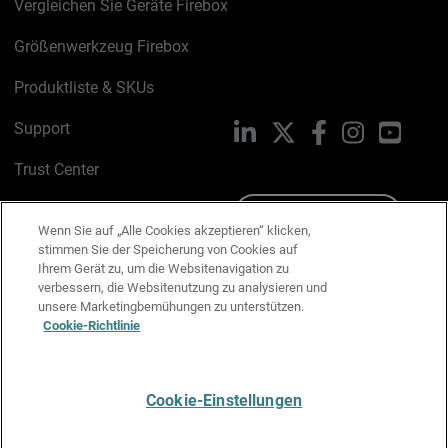
Vergleichen Sie Geräte Firebox
Größenwerkzeug Firebox
Produktliste & SKUs
Support
LinkedIn
X
Facebook
Instagram
YouTu
Trust Center
PSIRT
Schreiben Sie uns
Wenn Sie auf „Alle Cookies akzeptieren“ klicken,
stimmen Sie der Speicherung von Cookies auf
Cookie-Richtlinie
Ihrem Gerät zu, um die Websitenavigation zu
verbessern, die Websitenutzung zu analysieren und
Datenschutzrichtlinie
unsere Marketingbemühungen zu unterstützen.
Cookie-Richtlinie
Media & Brand Kit
E-Mail-Präferenzen verwalten
Cookie-Einstellungen