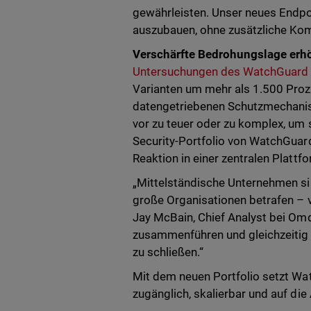
gewährleisten. Unser neues Endpoi
auszubauen, ohne zusätzliche Komp
Verschärfte Bedrohungslage erh
Untersuchungen des WatchGuard 
Varianten um mehr als 1.500 Proze
datengetriebenen Schutzmechanisme
vor zu teuer oder zu komplex, um
Security-Portfolio von WatchGuard
Reaktion in einer zentralen Plattfo
„Mittelständische Unternehmen sin
große Organisationen betrafen – v
Jay McBain, Chief Analyst bei Omd
zusammenführen und gleichzeitig 
zu schließen.“
Mit dem neuen Portfolio setzt Wa
zugänglich, skalierbar und auf d