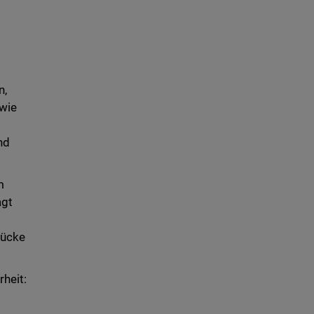
n,
 wie
nd
m
agt
Lücke
heit: