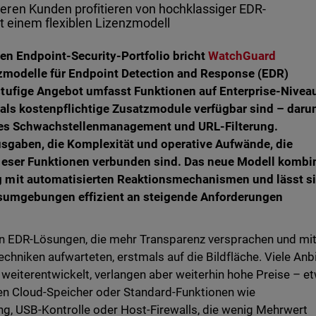
eren Kunden profitieren von hochklassiger EDR-
it einem flexiblen Lizenzmodell
en Endpoint-Security-Portfolio bricht
WatchGuard
nzmodelle für Endpoint Detection and Response (EDR)
tufige Angebot umfasst Funktionen auf Enterprise-Niveau
 als kostenpflichtige Zusatzmodule verfügbar sind – daru
ives Schwachstellenmanagement und URL-Filterung.
usgaben, die Komplexität und operative Aufwände, die
ieser Funktionen verbunden sind. Das neue Modell kombin
 mit automatisierten Reaktionsmechanismen und lässt s
itsumgebungen effizient an steigende Anforderungen
n EDR-Lösungen, die mehr Transparenz versprachen und mi
chniken aufwarteten, erstmals auf die Bildfläche. Viele Anb
weiterentwickelt, verlangen aber weiterhin hohe Preise – e
len Cloud-Speicher oder Standard-Funktionen wie
ng, USB-Kontrolle oder Host-Firewalls, die wenig Mehrwert