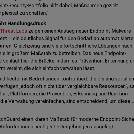
nt-Security-Portfolio hilft dabei, Maßnahmen gezielt
lexität zu schaffen.“
öht Handlungsdruck
Threat Labs
zeigen einen Anstieg neuer Endpoint-Malware-
nt – ein deutliches Signal für den Bedarf an automatisierte
n. Gleichzeitig sind viele fortschrittliche Lösungen nach
 sie in großem Maßstab zu betreiben. Das neue Endpoint-
 schlägt hier die Brücke, indem es Prävention, Erkennung u
rm vereint, die sich einfach verwalten lässt.
d heute mit Bedrohungen konfrontiert, die bislang vor alle
erfügen jedoch oft nicht über vergleichbare Ressourcen“, s
ia. „Plattformen, die Prävention, Erkennung und Reaktion
die Verwaltung vereinfachen, sind entscheidend, um diese 
tchGuard einen klaren Maßstab für moderne Endpoint-Sicher
ie Anforderungen heutiger IT-Umgebungen ausgelegt.