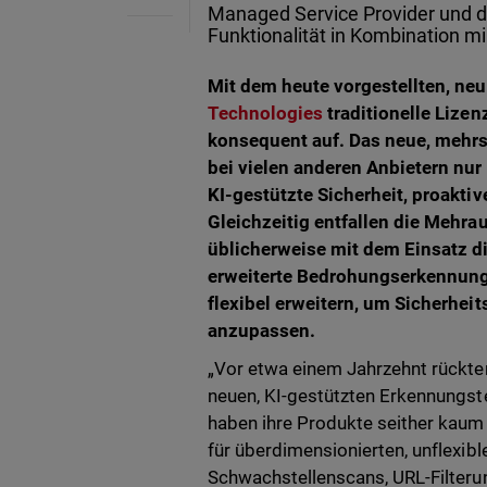
Managed Service Provider und d
Funktionalität in Kombination m
Mit dem heute vorgestellten, neu
Technologies
traditionelle Lize
konsequent auf. Das neue, mehrs
bei vielen anderen Anbietern nur
KI-gestützte Sicherheit, proakt
Gleichzeitig entfallen die Mehra
üblicherweise mit dem Einsatz d
erweiterte Bedrohungserkennung
flexibel erweitern, um Sicherhe
anzupassen.
„Vor etwa einem Jahrzehnt rückte
neuen, KI-gestützten Erkennungste
haben ihre Produkte seither kaum 
für überdimensionierten, unflexib
Schwachstellenscans, URL-Filteru