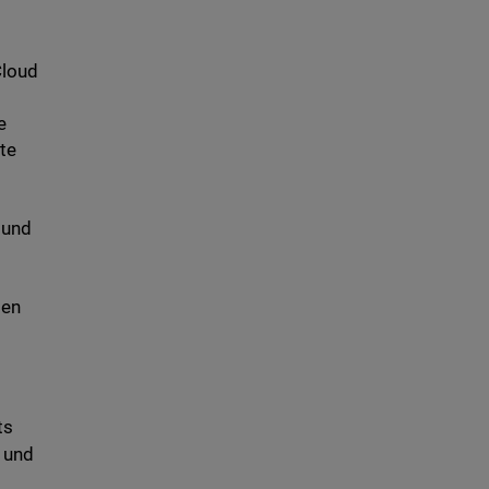
Cloud
e
rte
 und
ten
ts
 und