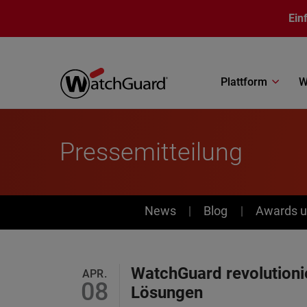
Direkt zum Inhalt
Ein
Plattform
W
Pressemitteilung
News
News
Blog
Awards u
WatchGuard revolutionie
APR.
08
Lösungen