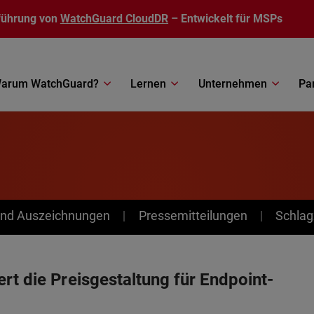
führung von
WatchGuard CloudDR
– Entwickelt für MSPs
arum WatchGuard?
Lernen
Unternehmen
Pa
nd Auszeichnungen
Pressemitteilungen
Schlag
rt die Preisgestaltung für Endpoint-