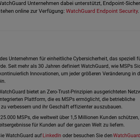
WatchGuard Unternehmen dabei unterstützt, Endpoint-Sicher
stehen online zur Verfügung:
WatchGuard Endpoint Security
.
es Unternehmen für einheitliche Cybersicherheit, das speziell f
e. Seit mehr als 30 Jahren definiert WatchGuard, wie MSPs Sic
kontinuierlich Innovationen, um jeder größeren Veränderung in d
in.
WatchGuard bietet an Zero-Trust-Prinzipien ausgerichteten Netzw
integrierten Plattform, die es MSPs ermöglicht, die betriebliche
 zu verbessern und ihr Geschäft effizienter auszubauen.
25.000 MSPs, die weltweit über 1,5 Millionen Kunden schützen,
eitsergebnisse für Kunden auf der ganzen Welt zu liefern.
 Sie WatchGuard auf
LinkedIn
oder besuchen Sie den
WatchGuar