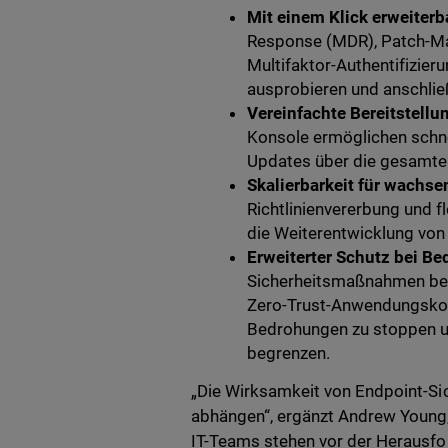
Mit einem Klick erweiterb
Response (MDR), Patch-Ma
Multifaktor-Authentifizier
ausprobieren und anschlie
Vereinfachte Bereitstell
Konsole ermöglichen schnel
Updates über die gesamte
Skalierbarkeit für wachs
Richtlinienvererbung und f
die Weiterentwicklung von
Erweiterter Schutz bei Bed
Sicherheitsmaßnahmen bed
Zero-Trust-Anwendungskon
Bedrohungen zu stoppen un
begrenzen.
„Die Wirksamkeit von Endpoint-Si
abhängen“, ergänzt Andrew Young,
IT-Teams stehen vor der Herausfo