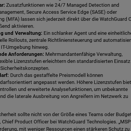
ar:
Zusatzfunktionen wie 24/7 Managed Detection and
nagement, Secure Access Service Edge (SASE) oder
ung (MFA) lassen sich jederzeit direkt über die WatchGuard 
ßend aktivieren.
ung und Verwaltung:
Ein schlanker Agent und eine einheitlich
le Rollouts, zentrale Richtliniensteuerung und automatisie
 IT-Umgebung hinweg.
ende Anforderungen:
Mehrmandantenfähige Verwaltung,
lexible Lizenzstufen erleichtern den standardisierten Einsatz
 Sicherheitskonzepten.
arf:
Durch das gestaffelte Preismodell können
arfsorientiert angepasst werden. Höhere Lizenzstufen bie
trollen und erweiterte Analysefunktionen, um unbekannte
d die laterale Ausbreitung von Angreifern im Netzwerk zu
cherheit sollte nicht von der Größe eines Teams oder Budge
 Chief Product Officer bei WatchGuard Technologies. „MSP
rderung, mit weniger Ressourcen einen stärkeren Schutz zu