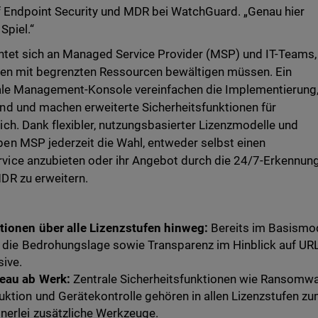
f Endpoint Security und MDR bei WatchGuard. „Genau hier
Spiel.“
htet sich an Managed Service Provider (MSP) und IT-Teams,
gen mit begrenzten Ressourcen bewältigen müssen. Ein
trale Management-Konsole vereinfachen die Implementierung
d und machen erweiterte Sicherheitsfunktionen für
h. Dank flexibler, nutzungsbasierter Lizenzmodelle und
n MSP jederzeit die Wahl, entweder selbst einen
ice anzubieten oder ihr Angebot durch die 24/7-Erkennun
DR zu erweitern.
tionen über alle Lizenzstufen hinweg:
Bereits im Basismod
in die Bedrohungslage sowie Transparenz im Hinblick auf UR
sive.
veau ab Werk:
Zentrale Sicherheitsfunktionen wie Ransomwa
uktion und Gerätekontrolle gehören in allen Lizenzstufen z
nerlei zusätzliche Werkzeuge.