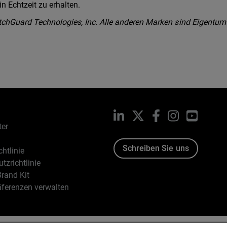
n Echtzeit zu erhalten.
chGuard Technologies, Inc. Alle anderen Marken sind Eigentum
LinkedIn
X
Facebook
Instagram
YouTub
ter
Schreiben Sie uns
htlinie
tzrichtlinie
rand Kit
äferenzen verwalten