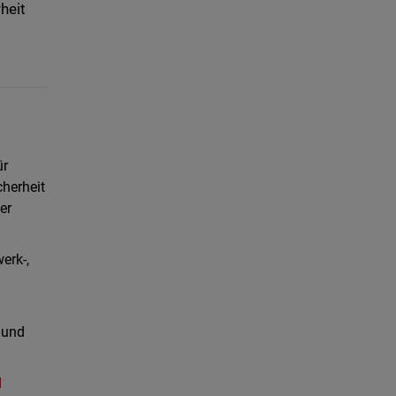
heit
ür
herheit
er
erk-,
 und
d