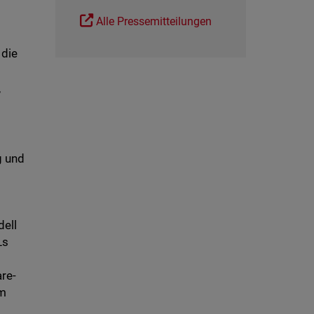
Alle Pressemitteilungen
 die
,
g und
ell
Ls
re-
um