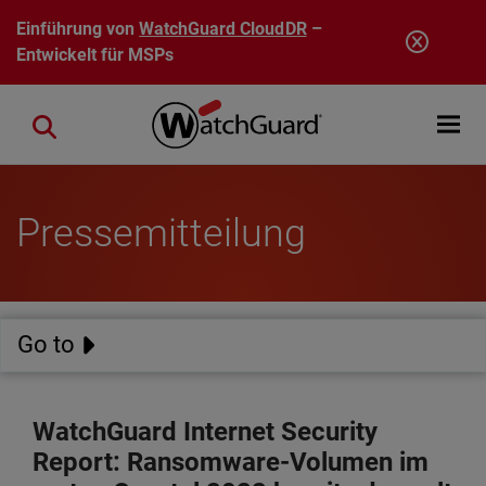
Direkt zum Inhalt
Einführung von
WatchGuard CloudDR
–
Entwickelt für MSPs
Open mobi
Close search
Pressemitteilung
Go to
WatchGuard Internet Security
Report: Ransomware-Volumen im