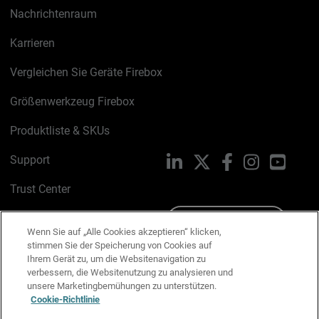
Nachrichtenraum
Karrieren
Vergleichen Sie Geräte Firebox
Größenwerkzeug Firebox
Produktliste & SKUs
Support
LinkedIn
X
Facebook
Instagram
YouTu
Trust Center
PSIRT
Schreiben Sie uns
Wenn Sie auf „Alle Cookies akzeptieren“ klicken,
stimmen Sie der Speicherung von Cookies auf
Cookie-Richtlinie
Ihrem Gerät zu, um die Websitenavigation zu
verbessern, die Websitenutzung zu analysieren und
Datenschutzrichtlinie
unsere Marketingbemühungen zu unterstützen.
Cookie-Richtlinie
Media & Brand Kit