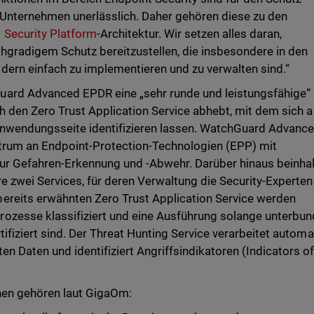
 Unternehmen unerlässlich. Daher gehören diese zu den
d Security Platform
-Architektur. Wir setzen alles daran,
hgradigem Schutz bereitzustellen, die insbesondere in den
dern einfach zu implementieren und zu verwalten sind.“
uard Advanced EPDR eine „sehr runde und leistungsfähige“
ch den Zero Trust Application Service abhebt, mit dem sich 
Anwendungsseite identifizieren lassen. WatchGuard Advanc
trum an Endpoint-Protection-Technologien (EPP) mit
ur Gefahren-Erkennung und -Abwehr. Darüber hinaus beinhal
re zwei Services, für deren Verwaltung die Security-Experten
ereits erwähnten Zero Trust Application Service werden
ozesse klassifiziert und eine Ausführung solange unterbun
tifiziert sind. Der Threat Hunting Service verarbeitet automa
n Daten und identifiziert Angriffsindikatoren (Indicators o
nen gehören laut GigaOm: