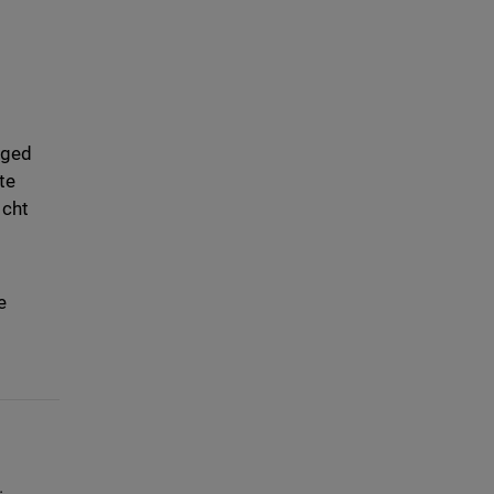
aged
te
icht
e