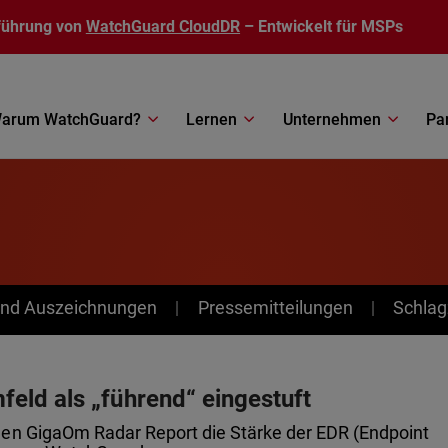
führung von
WatchGuard CloudDR
– Entwickelt für MSPs
arum WatchGuard?
Lernen
Unternehmen
Pa
nd Auszeichnungen
Pressemitteilungen
Schlag
ld als „führend“ eingestuft
uen GigaOm Radar Report die Stärke der EDR (Endpoint