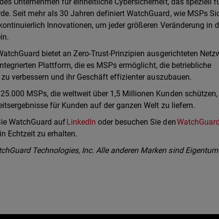
es Unternehmen für einheitliche Cybersicherheit, das speziell f
e. Seit mehr als 30 Jahren definiert WatchGuard, wie MSPs Sic
kontinuierlich Innovationen, um jeder größeren Veränderung in d
in.
WatchGuard bietet an Zero-Trust-Prinzipien ausgerichteten Netzw
integrierten Plattform, die es MSPs ermöglicht, die betriebliche
 zu verbessern und ihr Geschäft effizienter auszubauen.
25.000 MSPs, die weltweit über 1,5 Millionen Kunden schützen,
eitsergebnisse für Kunden auf der ganzen Welt zu liefern.
 Sie WatchGuard auf
LinkedIn
oder besuchen Sie den
WatchGuar
n Echtzeit zu erhalten.
chGuard Technologies, Inc. Alle anderen Marken sind Eigentum