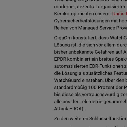
moderner, dezentral organisierter
Kernkomponenten unserer
Unifie
Cybersicherheitslösungen mit hoc
Reihen von Managed Service Provi
GigaOm konstatiert, dass WatchG
Lösung ist, die sich vor allem dur
bisher unbekannte Gefahren auf 
EPDR kombiniert ein breites Spek
automatisierten EDR-Funktionen z
die Lösung als zusätzliches Featu
WatchGuard einstehen. Über den b
standardmäßig 100 Prozent der Pr
bis diese als vertrauenswürdig zer
alle aus der Telemetrie gesammelte
Attack – IOA).
Zu den weiteren Schlüsselfunktio