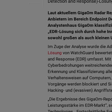
Detection and Response)-Lösu
Laut aktuellem GigaOm Radar Re
Anbietern im Bereich Endpoint 
Analystenhaus GigaOm klassifizi
„EDR-Lösung sich durch hohe Inn
sowohl großen als auch kleinen
Im Zuge der Analyse wurde die 
Lösung
von WatchGuard bewertet,
and Response (EDR) umfasst. Mit 
Cyberbedrohungen weitreichender 
Erkennung und Klassifizierung al
Verhaltensweisen auf Computern, 
Vorgänge werden blockiert und Sic
Hacking- und (evasiven) Angriffst
„Die Ergebnisse des GigaOm-Repor
Leistungsstärke im EDR-Markt“, s
Technologies. „Fortschrittliche Fu