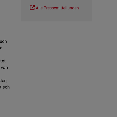
Alle Pressemitteilungen
auch
ed
tet
 von
den,
tisch
f