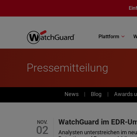
Direkt zum Inhalt
Ein
Plattform
W
Pressemitteilung
News
News
Blog
Awards u
WatchGuard im EDR-Umfe
NOV.
02
Analysten unterstreichen im ne