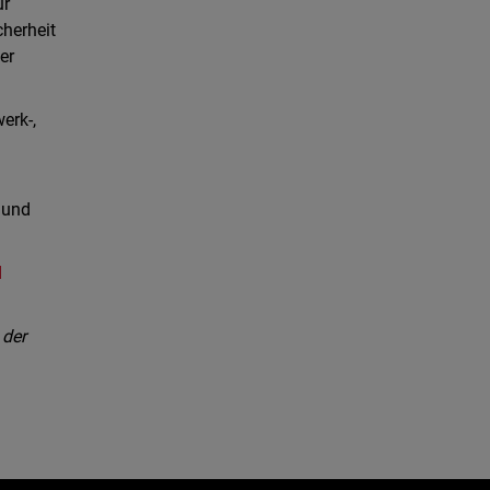
ür
herheit
er
erk-,
 und
d
 der