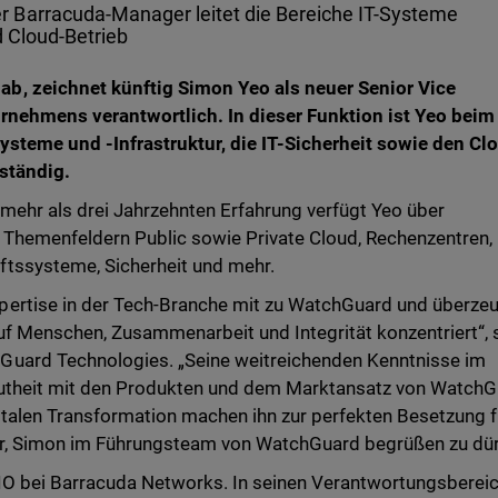
 Barracuda-Manager leitet die Bereiche IT-Systeme
d Cloud-Betrieb
b, zeichnet künftig Simon Yeo als neuer Senior Vice
rnehmens verantwortlich. In dieser Funktion ist Yeo beim 
Systeme und -Infrastruktur, die IT-Sicherheit sowie den Cl
ständig.
mehr als drei Jahrzehnten Erfahrung verfügt Yeo über
Themenfeldern Public sowie Private Cloud, Rechenzentren,
tssysteme, Sicherheit und mehr.
ertise in der Tech-Branche mit zu WatchGuard und überze
auf Menschen, Zusammenarbeit und Integrität konzentriert“, 
Guard Technologies. „Seine weitreichenden Kenntnisse im
trautheit mit den Produkten und dem Marktansatz von Watch
italen Transformation machen ihn zur perfekten Besetzung f
ehr, Simon im Führungsteam von WatchGuard begrüßen zu dür
IO bei Barracuda Networks. In seinen Verantwortungsberei