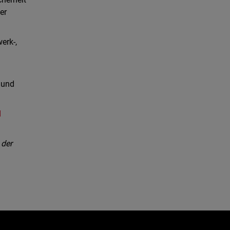
er
erk-,
 und
d
 der