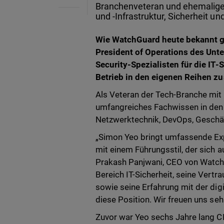
Branchenveteran und ehemaliger
und -Infrastruktur, Sicherheit un
Wie WatchGuard heute bekannt ga
President of Operations des Unte
Security-Spezialisten für die IT-
Betrieb in den eigenen Reihen zu
Als Veteran der Tech-Branche mit 
umfangreiches Fachwissen in den 
Netzwerktechnik, DevOps, Geschäf
„Simon Yeo bringt umfassende Exp
mit einem Führungsstil, der sich 
Prakash Panjwani, CEO von Watch
Bereich IT-Sicherheit, seine Ver
sowie seine Erfahrung mit der dig
diese Position. Wir freuen uns s
Zuvor war Yeo sechs Jahre lang C