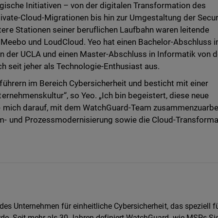
gische Initiativen – von der digitalen Transformation des
vate-Cloud-Migrationen bis hin zur Umgestaltung der Secur
e Stationen seiner beruflichen Laufbahn waren leitende
 Meebo und LoudCloud. Yeo hat einen Bachelor-Abschluss i
n der UCLA und einen Master-Abschluss in Informatik von d
ch seit jeher als Technologie-Enthusiast aus.
ührern im Bereich Cybersicherheit und besticht mit einer
rnehmenskultur“, so Yeo. „Ich bin begeistert, diese neue
e mich darauf, mit dem WatchGuard-Team zusammenzuarbei
- und Prozessmodernisierung sowie die Cloud-Transforma
es Unternehmen für einheitliche Cybersicherheit, das speziell f
e. Seit mehr als 30 Jahren definiert WatchGuard, wie MSPs Sic