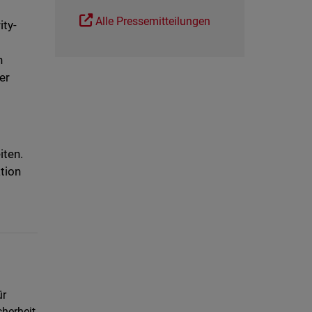
Alle Pressemitteilungen
ity-
n
er
ten.
tion
ür
herheit