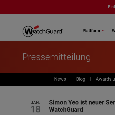
Direkt zum Inhalt
Ein
Plattform
W
Pressemitteilung
News
News
Blog
Awards u
Simon Yeo ist neuer Sen
JAN.
18
WatchGuard