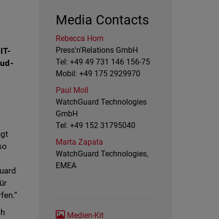
Media Contacts
Rebecca Horn
Press'n'Relations GmbH
IT-
Tel: +49 49 731 146 156-75
oud-
Mobil: +49 175 2929970
Paul Moll
WatchGuard Technologies
GmbH
Tel: +49 152 31795040
ugt
Marta Zapata
so
WatchGuard Technologies,
EMEA
Guard
ür
fen.“
ch
Medien-Kit