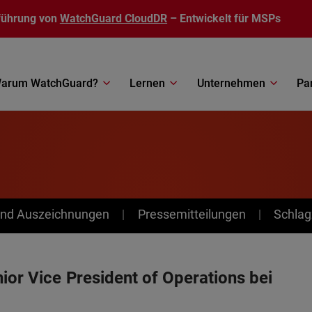
führung von
WatchGuard CloudDR
– Entwickelt für MSPs
arum WatchGuard?
Lernen
Unternehmen
Pa
nd Auszeichnungen
Pressemitteilungen
Schlag
ior Vice President of Operations bei