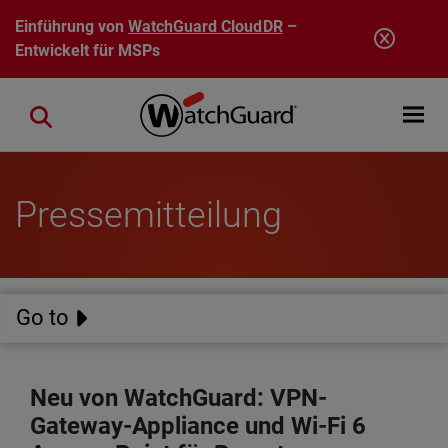
Direkt zum Inhalt
Einführung von
WatchGuard CloudDR
–
Entwickelt für MSPs
Open mobi
Close search
Pressemitteilung
Go to
Neu von WatchGuard: VPN-
Gateway-Appliance und Wi-Fi 6