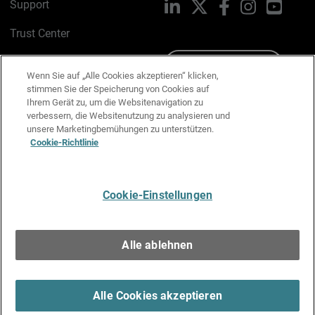
Support
LinkedIn
X
Facebook
Instagram
YouTu
Trust Center
PSIRT
Schreiben Sie uns
Wenn Sie auf „Alle Cookies akzeptieren“ klicken,
stimmen Sie der Speicherung von Cookies auf
Cookie-Richtlinie
Ihrem Gerät zu, um die Websitenavigation zu
verbessern, die Websitenutzung zu analysieren und
Datenschutzrichtlinie
unsere Marketingbemühungen zu unterstützen.
Cookie-Richtlinie
Media & Brand Kit
E-Mail-Präferenzen verwalten
Cookie-Einstellungen
Deutsch
Alle ablehnen
Copyright © 1996-2026 WatchGuard Technologies, Inc. Alle
Rechte vorbehalten.
Terms of Use >
Alle Cookies akzeptieren