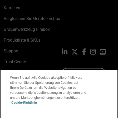
Karrieren
Vergleichen Sie Geräte Firebox
Größenwerkzeug Firebox
Produktliste & SKUs
Support
LinkedIn
X
Facebook
Instagram
YouTu
Trust Center
PSIRT
Schreiben Sie uns
Wenn Sie auf „Alle Cookies akzeptieren“ klicken,
stimmen Sie der Speicherung von Cookies auf
Cookie-Richtlinie
Ihrem Gerät zu, um die Websitenavigation zu
verbessern, die Websitenutzung zu analysieren und
Datenschutzrichtlinie
unsere Marketingbemühungen zu unterstützen.
Cookie-Richtlinie
Media & Brand Kit
E-Mail-Präferenzen verwalten