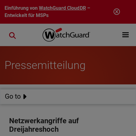
Direkt zum Inhalt
Einführung von
WatchGuard CloudDR
–
Entwickelt für MSPs
Open mobi
Close search
Pressemitteilung
Go to
Netzwerkangriffe auf
Dreijahreshoch