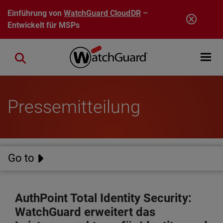
Direkt zum Inhalt
Einführung von
WatchGuard CloudDR
–
Entwickelt für MSPs
Open mobi
Close search
Pressemitteilung
Go to
AuthPoint Total Identity Security:
WatchGuard erweitert das