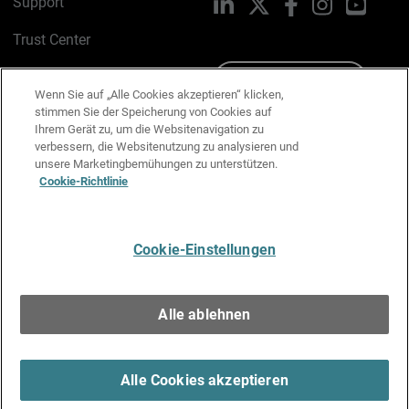
Support
LinkedIn
X
Facebook
Instagram
YouTu
Trust Center
PSIRT
Schreiben Sie uns
Wenn Sie auf „Alle Cookies akzeptieren“ klicken,
stimmen Sie der Speicherung von Cookies auf
Cookie-Richtlinie
Ihrem Gerät zu, um die Websitenavigation zu
verbessern, die Websitenutzung zu analysieren und
Datenschutzrichtlinie
unsere Marketingbemühungen zu unterstützen.
Cookie-Richtlinie
Media & Brand Kit
E-Mail-Präferenzen verwalten
Cookie-Einstellungen
Deutsch
Alle ablehnen
Copyright © 1996-2026 WatchGuard Technologies, Inc. Alle
Rechte vorbehalten.
Terms of Use >
Alle Cookies akzeptieren