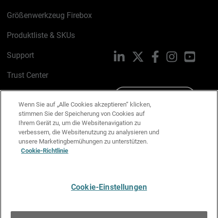
Größenwerkzeug Firebox
Produktliste & SKUs
Support
LinkedIn
X
Facebook
Instagram
YouTu
Trust Center
PSIRT
Schreiben Sie uns
Wenn Sie auf „Alle Cookies akzeptieren“ klicken,
stimmen Sie der Speicherung von Cookies auf
Cookie-Richtlinie
Ihrem Gerät zu, um die Websitenavigation zu
verbessern, die Websitenutzung zu analysieren und
Datenschutzrichtlinie
unsere Marketingbemühungen zu unterstützen.
Cookie-Richtlinie
Media & Brand Kit
E-Mail-Präferenzen verwalten
Cookie-Einstellungen