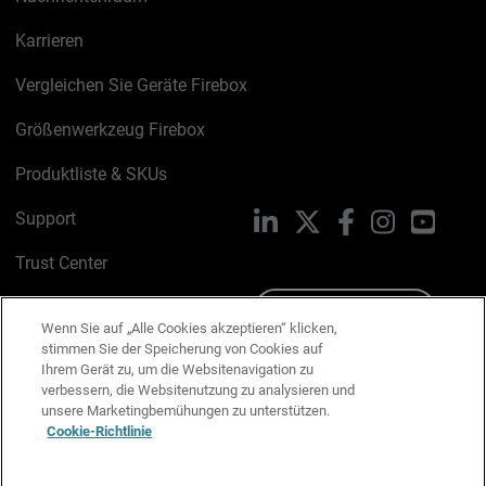
Karrieren
Vergleichen Sie Geräte Firebox
Größenwerkzeug Firebox
Produktliste & SKUs
Support
LinkedIn
X
Facebook
Instagram
YouTu
Trust Center
PSIRT
Schreiben Sie uns
Wenn Sie auf „Alle Cookies akzeptieren“ klicken,
stimmen Sie der Speicherung von Cookies auf
Cookie-Richtlinie
Ihrem Gerät zu, um die Websitenavigation zu
verbessern, die Websitenutzung zu analysieren und
Datenschutzrichtlinie
unsere Marketingbemühungen zu unterstützen.
Cookie-Richtlinie
Media & Brand Kit
E-Mail-Präferenzen verwalten