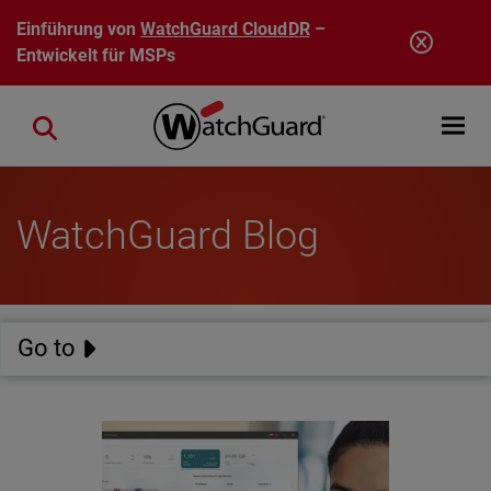
Direkt zum Inhalt
Einführung von
WatchGuard CloudDR
–
Entwickelt für MSPs
Open mobi
Close search
WatchGuard Blog
Go to