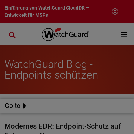
Direkt zum Inhalt
Einführung von
WatchGuard CloudDR
–
Entwickelt für MSPs
Open mobi
Close search
WatchGuard Blog -
Endpoints schützen
Go to
Modernes EDR: Endpoint-Schutz auf