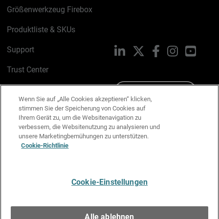
Größenwerkzeug Firebox
Produktliste & SKUs
Support
LinkedIn
X
Facebook
Instagram
YouTu
Trust Center
PSIRT
Schreiben Sie uns
Wenn Sie auf „Alle Cookies akzeptieren“ klicken,
stimmen Sie der Speicherung von Cookies auf
Cookie-Richtlinie
Ihrem Gerät zu, um die Websitenavigation zu
verbessern, die Websitenutzung zu analysieren und
Datenschutzrichtlinie
unsere Marketingbemühungen zu unterstützen.
Cookie-Richtlinie
Media & Brand Kit
E-Mail-Präferenzen verwalten
Cookie-Einstellungen
Deutsch
Alle ablehnen