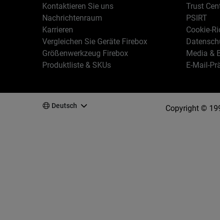
Kontaktieren Sie uns
Trust Cen
Nachrichtenraum
PSIRT
Karrieren
Cookie-Ric
Vergleichen Sie Geräte Firebox
Datenschu
Größenwerkzeug Firebox
Media & B
Produktliste & SKUs
E-Mail-Pr
Deutsch
Copyright © 19