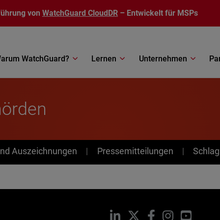
führung von
WatchGuard CloudDR
– Entwickelt für MSPs
arum WatchGuard?
Lernen
Unternehmen
Pa
hörden
nd Auszeichnungen
Pressemitteilungen
Schlag
LinkedIn
X
Facebook
Instagram
YouTub