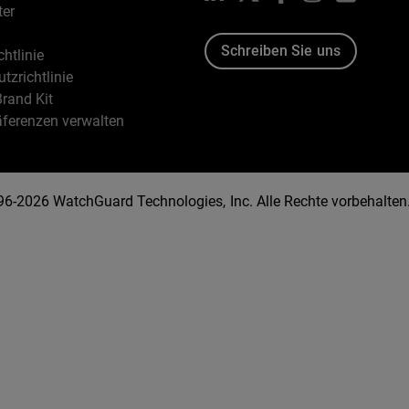
ter
Schreiben Sie uns
htlinie
tzrichtlinie
rand Kit
äferenzen verwalten
96-2026 WatchGuard Technologies, Inc. Alle Rechte vorbehalten