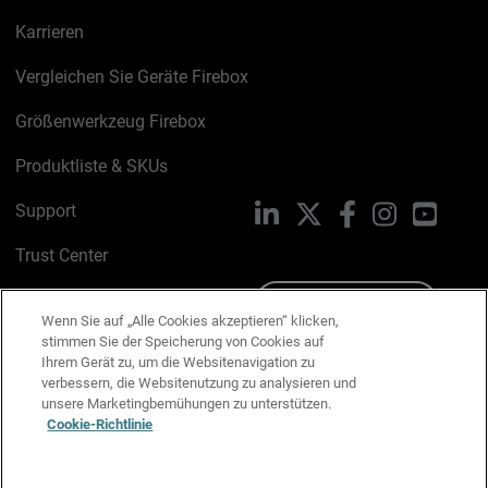
Karrieren
Vergleichen Sie Geräte Firebox
Größenwerkzeug Firebox
Produktliste & SKUs
Support
LinkedIn
X
Facebook
Instagram
YouTu
Trust Center
PSIRT
Schreiben Sie uns
Wenn Sie auf „Alle Cookies akzeptieren“ klicken,
stimmen Sie der Speicherung von Cookies auf
Cookie-Richtlinie
Ihrem Gerät zu, um die Websitenavigation zu
verbessern, die Websitenutzung zu analysieren und
Datenschutzrichtlinie
unsere Marketingbemühungen zu unterstützen.
Cookie-Richtlinie
Media & Brand Kit
E-Mail-Präferenzen verwalten