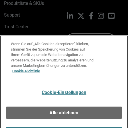
Produktliste & SKUs
Support
LinkedIn
X
Facebook
Instagram
YouTu
Trust Center
PSIRT
Schreiben Sie uns
Wenn Sie auf „Alle Cookies akzeptieren“ klicken,
stimmen Sie der Speicherung von Cookies auf
Cookie-Richtlinie
Ihrem Gerät zu, um die Websitenavigation zu
verbessern, die Websitenutzung zu analysieren und
Datenschutzrichtlinie
unsere Marketingbemühungen zu unterstützen.
Cookie-Richtlinie
Media & Brand Kit
E-Mail-Präferenzen verwalten
Cookie-Einstellungen
Deutsch
Alle ablehnen
Copyright © 1996-2026 WatchGuard Technologies, Inc. Alle