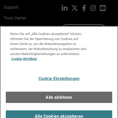
Support
LinkedIn
X
Facebook
Instagram
YouTu
Trust Center
PSIRT
Schreiben Sie uns
Wenn Sie auf „Alle Cookies akzeptieren“ klicken,
stimmen Sie der Speicherung von Cookies auf
Cookie-Richtlinie
Ihrem Gerät zu, um die Websitenavigation zu
verbessern, die Websitenutzung zu analysieren und
Datenschutzrichtlinie
unsere Marketingbemühungen zu unterstützen.
Cookie-Richtlinie
Media & Brand Kit
E-Mail-Präferenzen verwalten
Cookie-Einstellungen
Deutsch
Alle ablehnen
Copyright © 1996-2026 WatchGuard Technologies, Inc. Alle
Rechte vorbehalten.
Terms of Use >
Alle Cookies akzeptieren