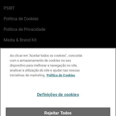
PSIRT
Política de Cookies
Política de Privacidade
Media & Brand Kit
Gerenciar preferências de e-mail
Ao clicar em "Aceitar todos os cookies", concorda
com o armazenamento de cookies no seu
LinkedIn
X
Facebook
Instagram
YouTube
dispositivo para melhorar a navegação no site,
analisar a utilização do site e ajudar nas nossas
iniciativas de marketing.
Política de Cookies
Escreva-nos
Definições de cookies
Português
Rejeitar Todos