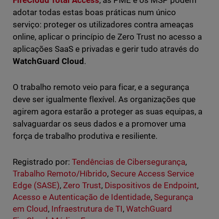
FireCloud Total Access
, as PME e os MSP podem
adotar todas estas boas práticas num único
serviço: proteger os utilizadores contra ameaças
online, aplicar o princípio de Zero Trust no acesso a
aplicações SaaS e privadas e gerir tudo através do
WatchGuard Cloud
.
O trabalho remoto veio para ficar, e a segurança
deve ser igualmente flexível. As organizações que
agirem agora estarão a proteger as suas equipas, a
salvaguardar os seus dados e a promover uma
força de trabalho produtiva e resiliente.
Registrado por:
Tendências de Cibersegurança
,
Trabalho Remoto/Híbrido
,
Secure Access Service
Edge (SASE)
,
Zero Trust
,
Dispositivos de Endpoint
,
Acesso e Autenticação de Identidade
,
Segurança
em Cloud
,
Infraestrutura de TI
,
WatchGuard