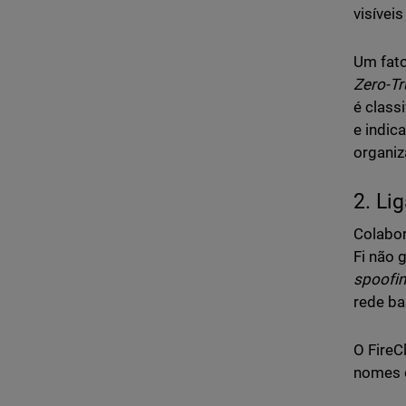
visívei
Um fato
Zero-Tr
é class
e indic
organiz
2. Li
Colabor
Fi não 
spoofi
rede b
O Fire
nomes d