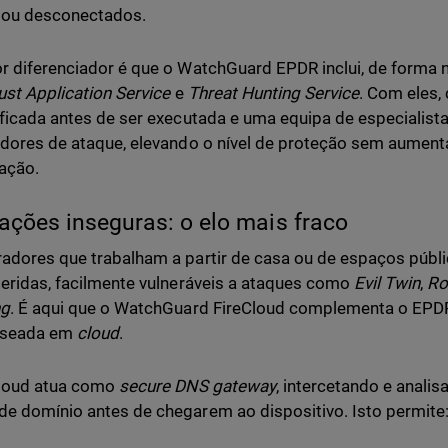
s ou desconectados.
r diferenciador é que o WatchGuard EPDR inclui, de forma na
ust Application Service
e
Threat Hunting Service
. Com eles,
ificada antes de ser executada e uma equipa de especialist
adores de ataque, elevando o nível de proteção sem aument
ação.
gações inseguras: o elo mais fraco
adores que trabalham a partir de casa ou de espaços públ
geridas, facilmente vulneráveis a ataques como
Evil Twin
,
Ro
ng
. É aqui que o WatchGuard FireCloud complementa o EPD
aseada em
cloud
.
Cloud atua como
secure DNS gateway
, intercetando e anali
e domínio antes de chegarem ao dispositivo. Isto permite