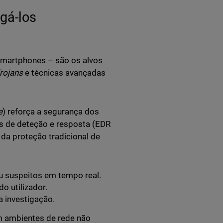
igá-los
 smartphones – são os alvos
rojans
e técnicas avançadas
e
) reforça a segurança dos
s de deteção e resposta (EDR
 da proteção tradicional de
u suspeitos em tempo real.
o utilizador.
a investigação.
em ambientes de rede não