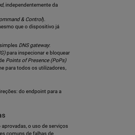
ud
, independentemente da
ommand & Control
).
mesmo que o dispositivo já
 simples
DNS gateway
:
WG)
para inspecionar e bloquear
 de
Points of Presence (PoPs)
e para todos os utilizadores,
reções: do endpoint para a
as
 aprovadas, o uso de serviços
ntes comuns de falhas de