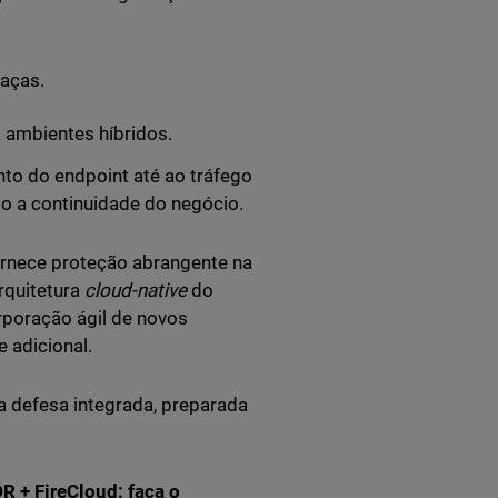
eaças.
a ambientes híbridos.
to do endpoint até ao tráfego
do a continuidade do negócio.
rnece proteção abrangente na
rquitetura
cloud-native
do
rporação ágil de novos
 adicional.
 defesa integrada, preparada
 + FireCloud: faça o