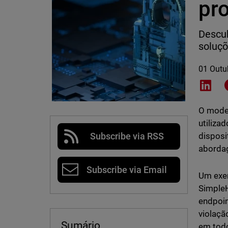
pr
Descub
soluçõ
01 Outu
Shar
O model
utiliza
disposi
Subscribe via RSS
abordag
Subscribe via Email
Um exem
Simple
endpoin
violaçã
Sumário
em todo