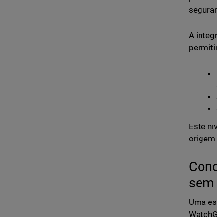
segura
A integ
permitir
Este ní
origem 
Conc
sem 
Uma est
WatchG