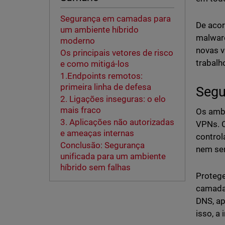
Segurança em camadas para
De aco
um ambiente híbrido
malware
moderno
novas v
Os principais vetores de risco
trabalh
e como mitigá-los
1.Endpoints remotos:
primeira linha de defesa
Segu
2. Ligações inseguras: o elo
mais fraco
Os ambi
3. Aplicações não autorizadas
VPNs. C
e ameaças internas
control
Conclusão: Segurança
nem sem
unificada para um ambiente
híbrido sem falhas
Protege
camadas
DNS, ap
isso, a