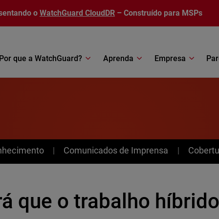
sentando o
WatchGuard CloudDR
– Construído para MSPs
Por que a WatchGuard?
Aprenda
Empresa
Par
nhecimento
Comunicados de Imprensa
Cobertu
á que o trabalho híbrido