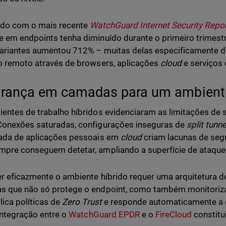
rdo com o mais recente
WatchGuard Internet Security Repo
 em endpoints tenha diminuído durante o primeiro trimestr
ariantes aumentou 712% – muitas delas especificamente d
o remoto através de browsers, aplicações
cloud
e serviços 
rança em camadas para um ambiente
entes de trabalho híbridos evidenciaram as limitações de 
onexões saturadas, configurações inseguras de
split tunne
ada de aplicações pessoais em
cloud
criam lacunas de seg
pre conseguem detetar, ampliando a superfície de ataque
r eficazmente o ambiente híbrido requer uma arquitetura 
 que não só protege o endpoint, como também monitoriza
lica políticas de
Zero Trust
e responde automaticamente a 
 integração entre o
WatchGuard EPDR
e o
FireCloud
constitu