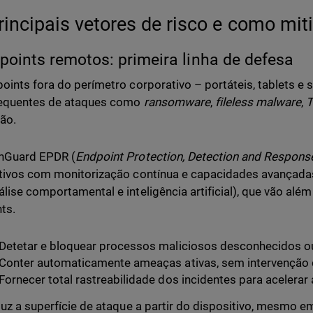
rincipais vetores de risco e como mit
points remotos: primeira linha de defesa
oints fora do perímetro corporativo – portáteis, tablets e
requentes de ataques como
ransomware
,
fileless malware
,
T
ão.
hGuard EPDR (
Endpoint Protection, Detection and Respons
tivos com monitorização contínua e capacidades avançada
lise comportamental e inteligência artificial), que vão além
ts.
Detetar e bloquear processos maliciosos desconhecidos o
Conter automaticamente ameaças ativas, sem intervenção d
Fornecer total rastreabilidade dos incidentes para acelerar 
duz a superfície de ataque a partir do dispositivo, mesmo 