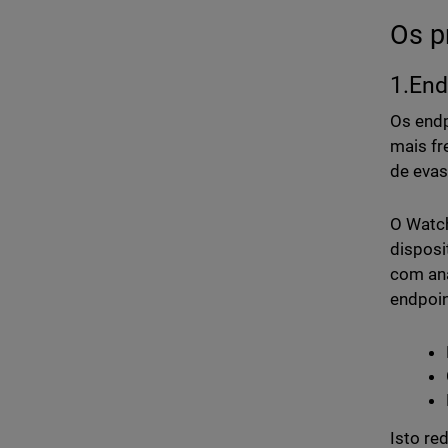
Os p
1.End
Os endp
mais f
de evas
O Watc
disposi
com aná
endpoin
Isto re