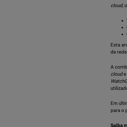
cloud
, 
Esta ar
de rede
A combi
cloud
e
WatchG
utiliza
Em últi
para o 
Saiba m