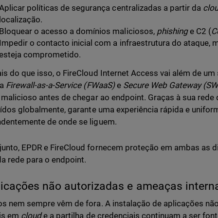
Aplicar políticas de segurança centralizadas a partir da
clo
localização.
Bloquear o acesso a domínios maliciosos,
phishing
e C2 (
C
Impedir o contacto inicial com a infraestrutura do ataque, 
esteja comprometido.
s do que isso, o FireCloud Internet Access vai além de um
na
Firewall-as-a-Service (FWaaS)
e
Secure Web Gateway (S
 malicioso antes de chegar ao endpoint. Graças à sua rede
uídos globalmente, garante uma experiência rápida e uniform
dentemente de onde se liguem.
unto, EPDR e FireCloud fornecem proteção em ambas as di
da rede para o endpoint.
licações não autorizadas e ameaças intern
os nem sempre vêm de fora. A instalação de aplicações não
is em
cloud
e a partilha de credenciais continuam a ser fo