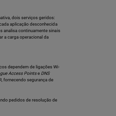
tiva, dois serviços geridos:
 cada aplicação desconhecida
as analisa continuamente sinais
ar a carga operacional da
icos dependem de ligações Wi-
gue Access Points
e
DNS
R, fornecendo segurança de
sando pedidos de resolução de
: