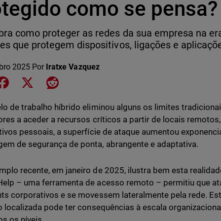
otegido como se pensa?
ra como proteger as redes da sua empresa na era
es que protegem dispositivos, ligações e aplicaçõ
bro 2025
Por
Iratxe Vazquez
e on LinkedIn
Share on Facebook
Share on X
Share on Reddit
o de trabalho híbrido eliminou alguns os limites tradicion
dores a aceder a recursos críticos a partir de locais remotos
tivos pessoais, a superfície de ataque aumentou exponenci
em de segurança de ponta, abrangente e adaptativa.
plo recente, em janeiro de 2025, ilustra bem esta realidad
Help – uma ferramenta de acesso remoto – permitiu que 
ts corporativos e se movessem lateralmente pela rede. Est
o localizada pode ter consequências à escala organizacional
s os níveis.