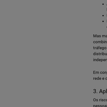
Mas mai
combi
tráfego
distrib
indepen
Em conj
rede e 
3. Ap
Os risc
pessoa