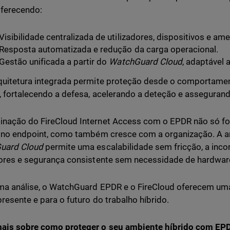
oferecendo:
Visibilidade centralizada de utilizadores, dispositivos e am
Resposta automatizada e redução da carga operacional.
Gestão unificada a partir do
WatchGuard Cloud
, adaptável 
quitetura integrada permite proteção desde o comportamen
, fortalecendo a defesa, acelerando a deteção e asseguran
nação do FireCloud Internet Access com o EPDR não só fo
 no endpoint, como também cresce com a organização. A a
uard Cloud
permite uma escalabilidade sem fricção, a inco
dores e segurança consistente sem necessidade de hardware
ma análise, o WatchGuard EPDR e o FireCloud oferecem uma
presente e para o futuro do trabalho híbrido.
ais sobre como proteger o seu ambiente híbrido com EPDR