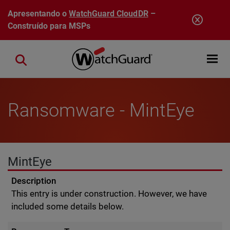
Pular para o conteúdo principal
Apresentando o
WatchGuard CloudDR
–
Construído para MSPs
Open mobi
Close search
Ransomware - MintEye
MintEye
Description
This entry is under construction. However, we have
included some details below.