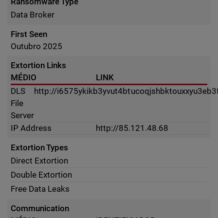
Ransomware Type
Data Broker
First Seen
Outubro 2025
Extortion Links
MÉDIO
LINK
DLS
http://i6575ykikb3yvut4btucoqjshbktouxxyu3eb
File
Server
IP Address
http://85.121.48.68
Extortion Types
Direct Extortion
Double Extortion
Free Data Leaks
Communication